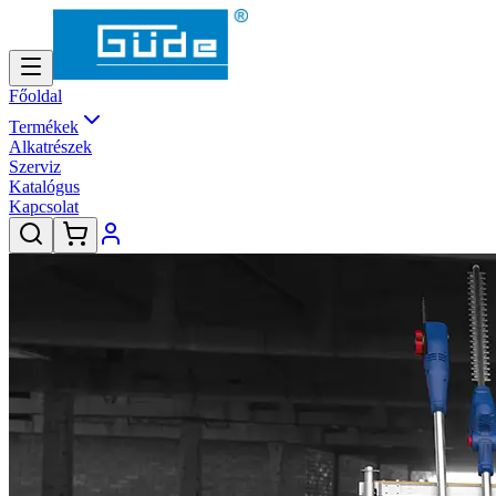
Főoldal
Termékek
Alkatrészek
Szerviz
Katalógus
Kapcsolat