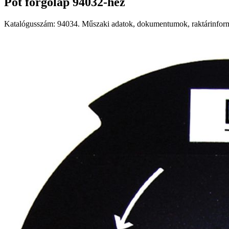
Pót forgólap 94032-hez
Katalógusszám: 94034. Műszaki adatok, dokumentumok, raktárinformá