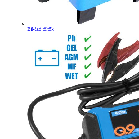
Bikázó töltők