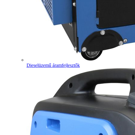
Dieselüzemű áramfejlesztők