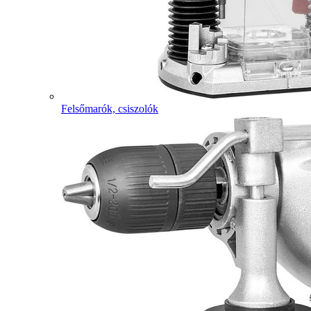
Felsőmarók, csiszolók