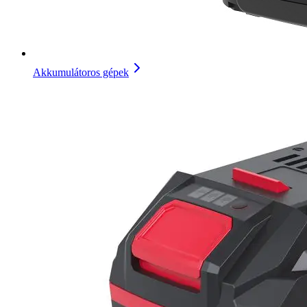
Akkumulátoros gépek