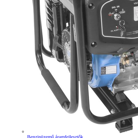
Benzinüzemű áramfejlesztők