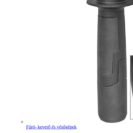
Fúró- keverő és vésőgépek