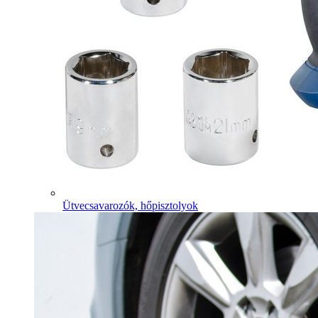
Ütvecsavarozók, hőpisztolyok