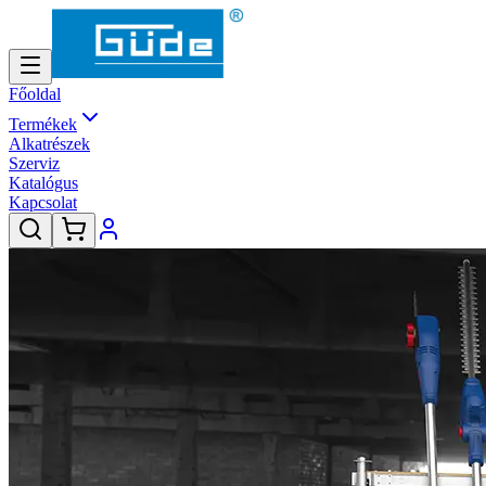
Főoldal
Termékek
Alkatrészek
Szerviz
Katalógus
Kapcsolat