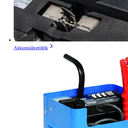
Akkumulátortöltők