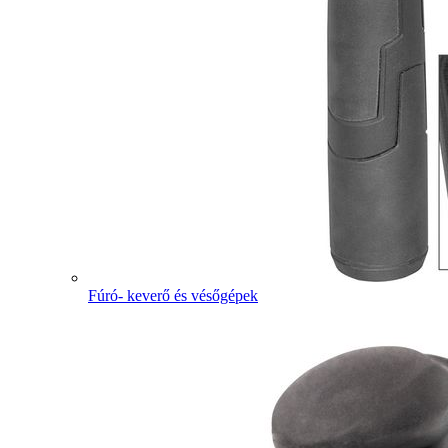
Fúró- keverő és vésőgépek