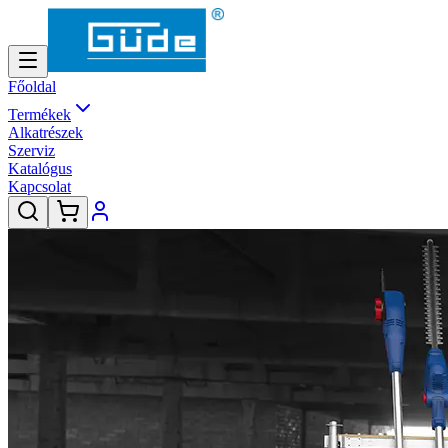
Főoldal
Termékek
Alkatrészek
Szerviz
Katalógus
Kapcsolat