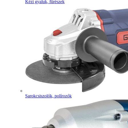
Kézi gyaluk, fűrészek
Sarokcsiszolók, polírozók