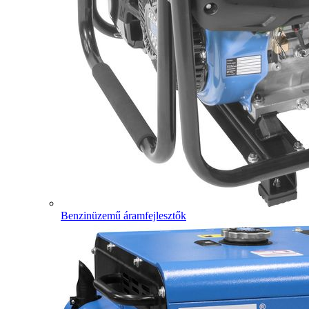
Benzinüzemű áramfejlesztők