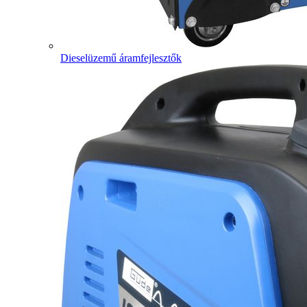
Dieselüzemű áramfejlesztők