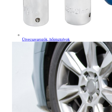
Ütvecsavarozók, hőpisztolyok