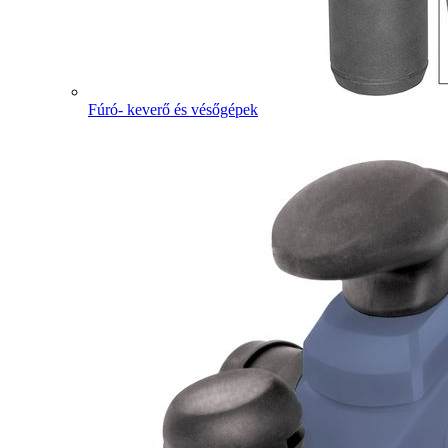
Fúró- keverő és vésőgépek