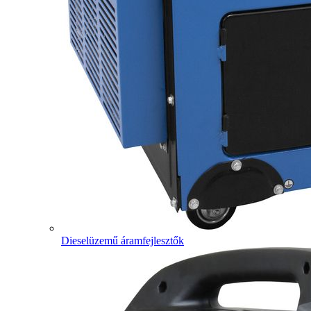
Dieselüzemű áramfejlesztők