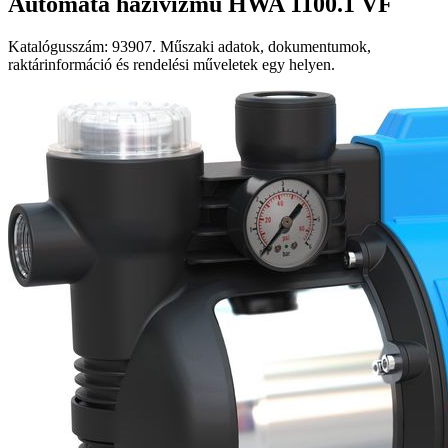
Automata házivízmű HWA 1100.1 VF
Katalógusszám: 93907. Műszaki adatok, dokumentumok,
raktárinformáció és rendelési műveletek egy helyen.