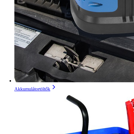
Akkumulátortöltők