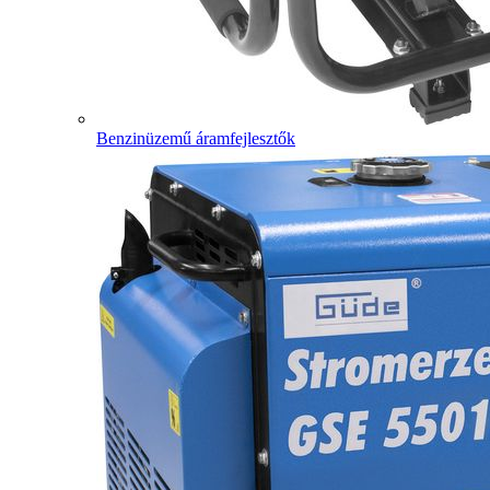
Benzinüzemű áramfejlesztők