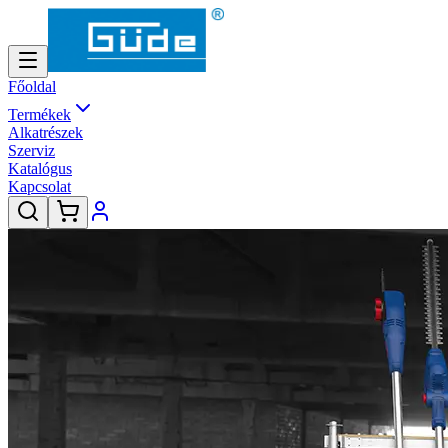
Főoldal
Termékek
Alkatrészek
Szerviz
Katalógus
Kapcsolat