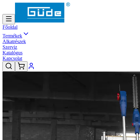
Főoldal
Termékek
Alkatrészek
Szerviz
Katalógus
Kapcsolat