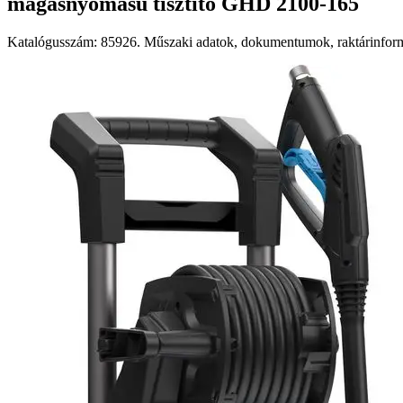
magasnyomású tisztító GHD 2100-165
Katalógusszám: 85926. Műszaki adatok, dokumentumok, raktárinformá