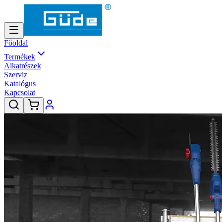
Főoldal
Termékek
Alkatrészek
Szerviz
Katalógus
Kapcsolat