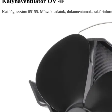
Kályhaventilátor OV 4F
Katalógusszám: 85155. Műszaki adatok, dokumentumok, raktárinformá