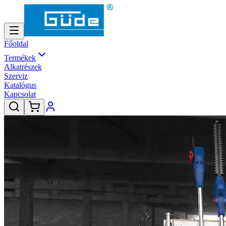
Főoldal
Termékek
Alkatrészek
Szerviz
Katalógus
Kapcsolat