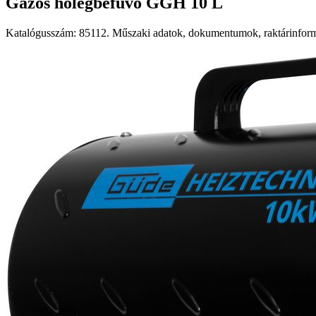
Gázos hőlégbefúvó GGH 10 L
Katalógusszám: 85112. Műszaki adatok, dokumentumok, raktárinformá