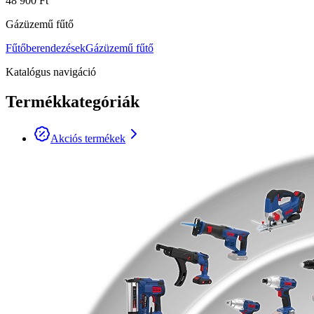
48 900 Ft
Gázüzemű fűtő
Fűtőberendezések
Gázüzemű fűtő
Katalógus navigáció
Termékkategóriák
Akciós termékek