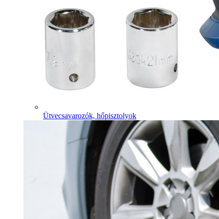
Ütvecsavarozók, hőpisztolyok