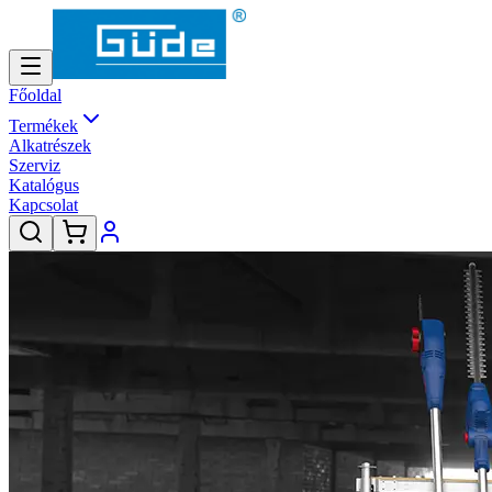
Főoldal
Termékek
Alkatrészek
Szerviz
Katalógus
Kapcsolat