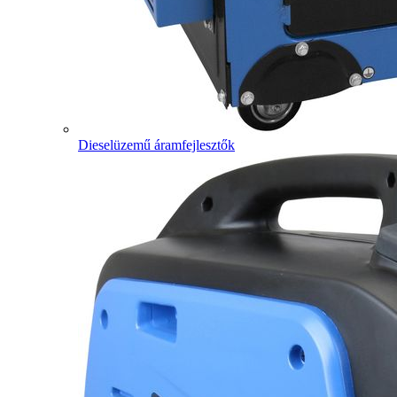
Dieselüzemű áramfejlesztők