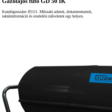
Gázolajos fűtő GD 50 IK
Katalógusszám: 85111. Műszaki adatok, dokumentumok,
raktárinformáció és rendelési műveletek egy helyen.