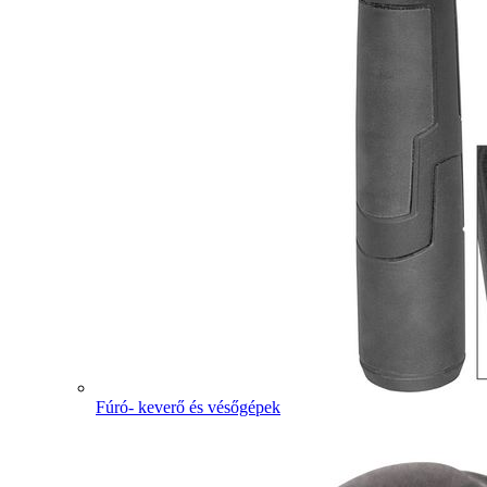
Fúró- keverő és vésőgépek