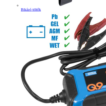
Bikázó töltők