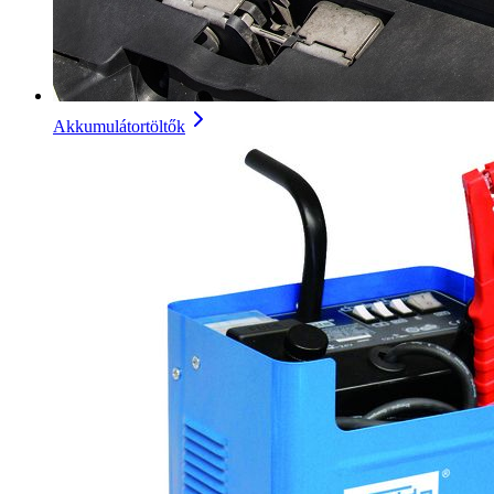
Akkumulátortöltők