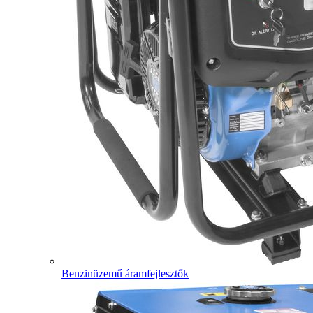
Benzinüzemű áramfejlesztők