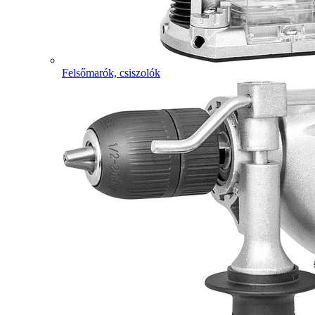
Felsőmarók, csiszolók