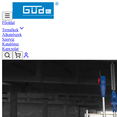
Főoldal
Termékek
Alkatrészek
Szerviz
Katalógus
Kapcsolat