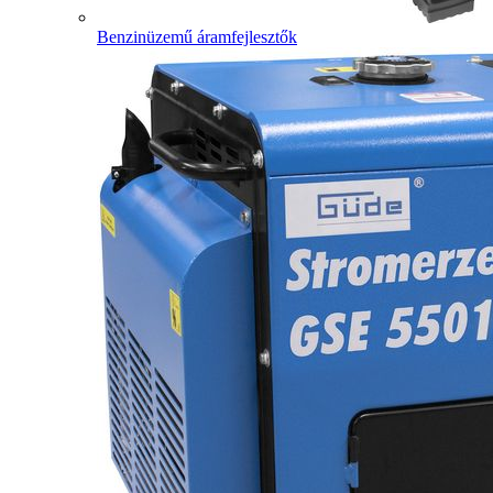
Benzinüzemű áramfejlesztők