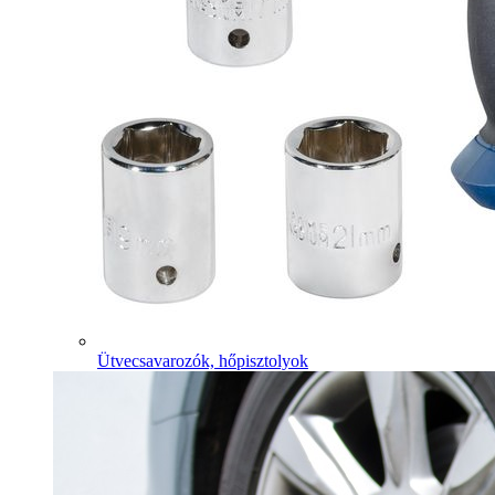
Ütvecsavarozók, hőpisztolyok