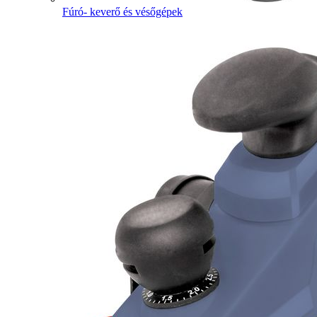
Fúró- keverő és vésőgépek