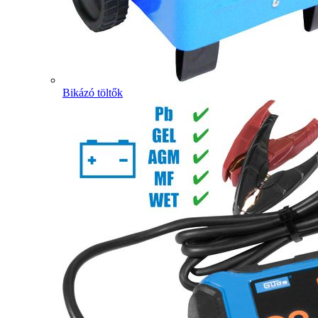
Bikázó töltők