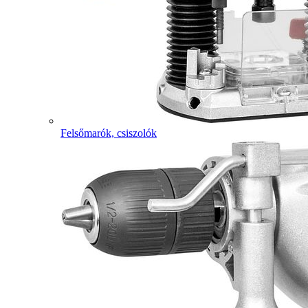
Felsőmarók, csiszolók