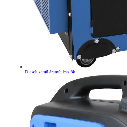
Dieselüzemű áramfejlesztők