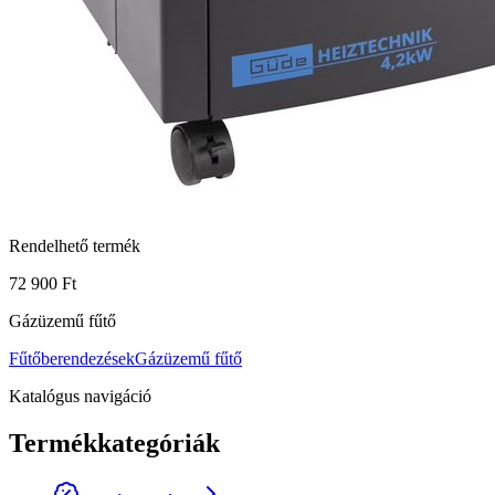
Rendelhető termék
72 900 Ft
Gázüzemű fűtő
Fűtőberendezések
Gázüzemű fűtő
Katalógus navigáció
Termékkategóriák