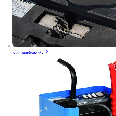
Akkumulátortöltők