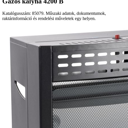
Gázos kályha 4200 B
Katalógusszám: 85079. Műszaki adatok, dokumentumok,
raktárinformáció és rendelési műveletek egy helyen.