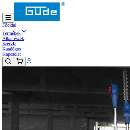
Főoldal
Termékek
Alkatrészek
Szerviz
Katalógus
Kapcsolat