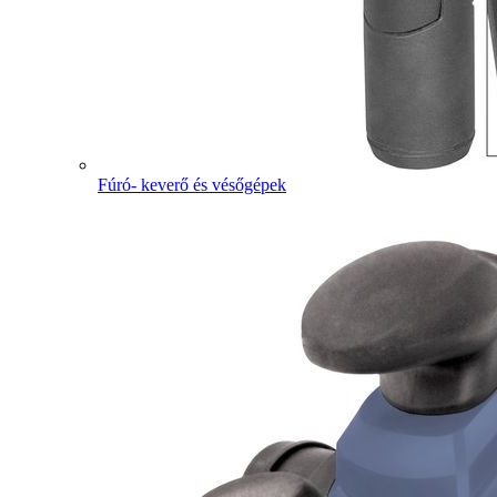
Fúró- keverő és vésőgépek