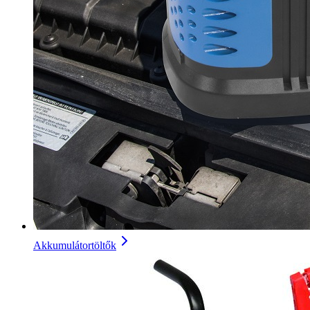
Akkumulátortöltők