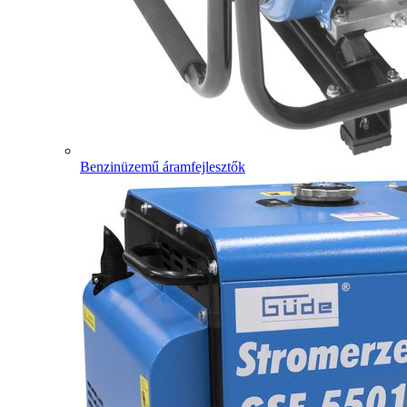
Benzinüzemű áramfejlesztők