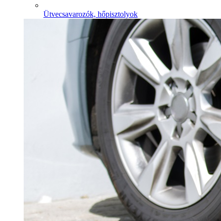
Ütvecsavarozók, hőpisztolyok