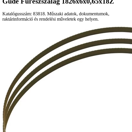
Güde Fűrészszalag 1826x6x0,65x18Z
Katalógusszám: 83818. Műszaki adatok, dokumentumok,
raktárinformáció és rendelési műveletek egy helyen.