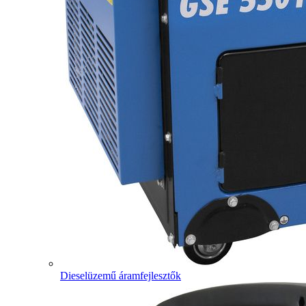
Dieselüzemű áramfejlesztők