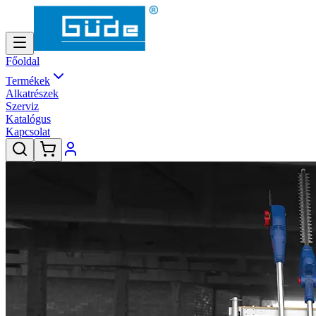
Főoldal
Termékek
Alkatrészek
Szerviz
Katalógus
Kapcsolat