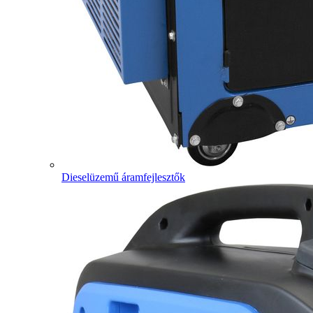
Dieselüzemű áramfejlesztők