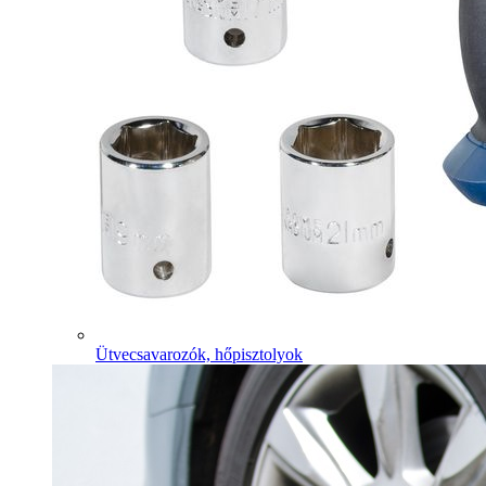
Ütvecsavarozók, hőpisztolyok