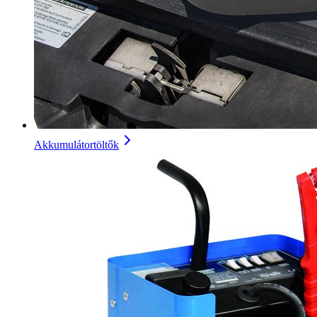
Akkumulátortöltők