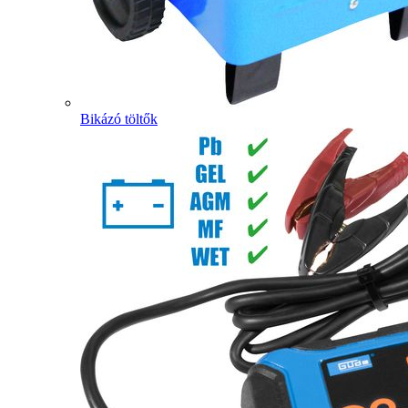
Bikázó töltők