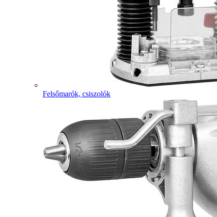
Felsőmarók, csiszolók