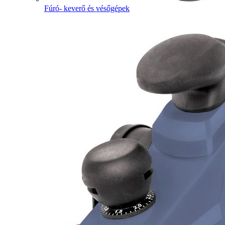
Fúró- keverő és vésőgépek