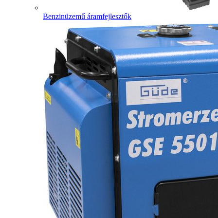
Benzinüzemű áramfejlesztők