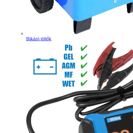
Bikázó töltők