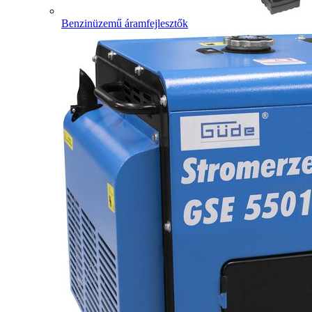
Benzinüzemű áramfejlesztők