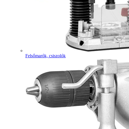
Felsőmarók, csiszolók