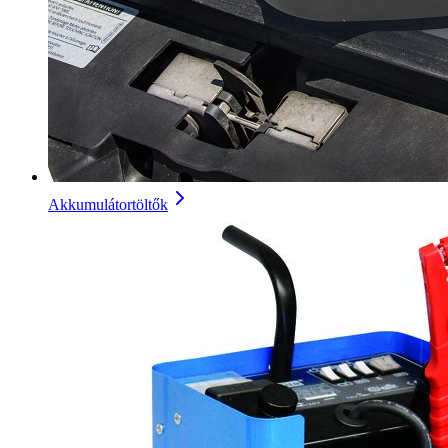
Akkumulátortöltők