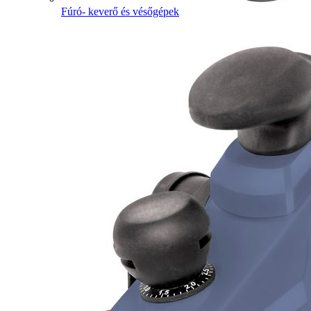
Fúró- keverő és vésőgépek