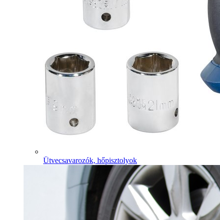
Ütvecsavarozók, hőpisztolyok