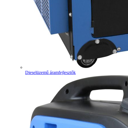
Dieselüzemű áramfejlesztők