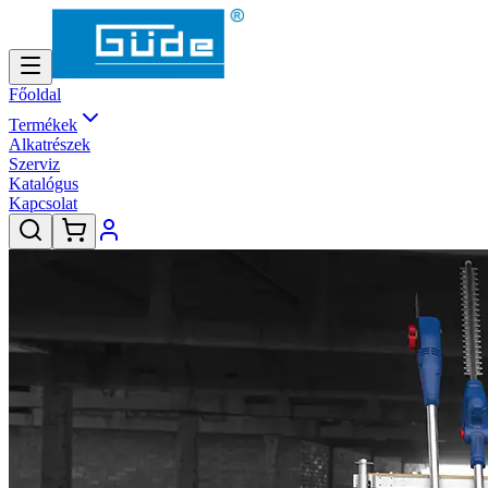
Főoldal
Termékek
Alkatrészek
Szerviz
Katalógus
Kapcsolat