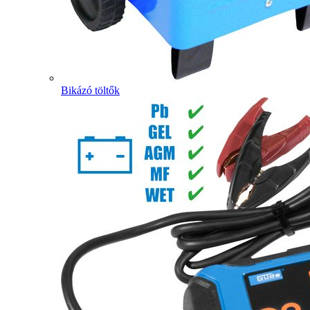
Bikázó töltők