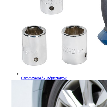
Ütvecsavarozók, hőpisztolyok