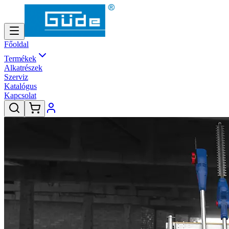
Főoldal
Termékek
Alkatrészek
Szerviz
Katalógus
Kapcsolat