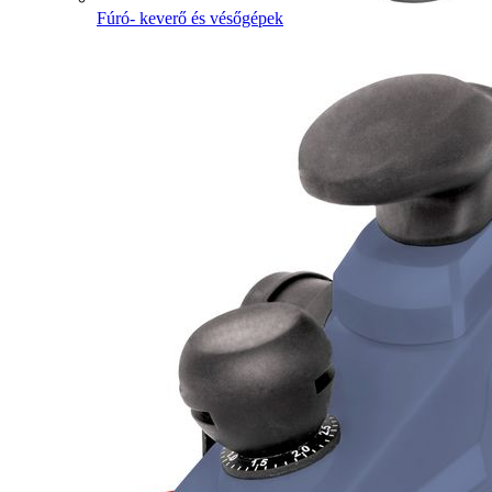
Fúró- keverő és vésőgépek