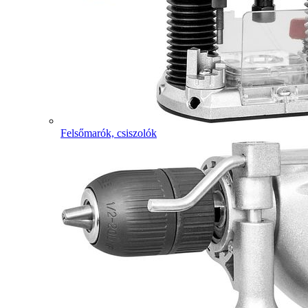
Felsőmarók, csiszolók