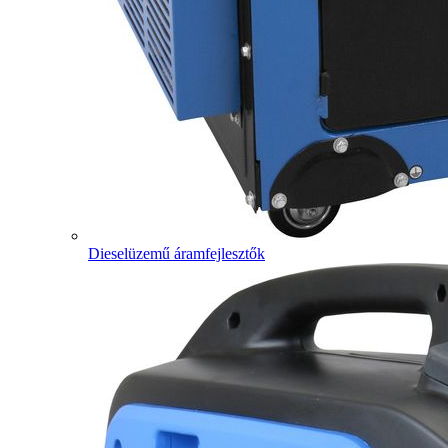
Dieselüzemű áramfejlesztők