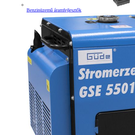
Benzinüzemű áramfejlesztők