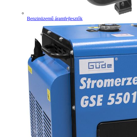
Benzinüzemű áramfejlesztők