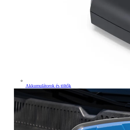
Akkumulátorok és töltők