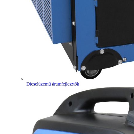
Dieselüzemű áramfejlesztők