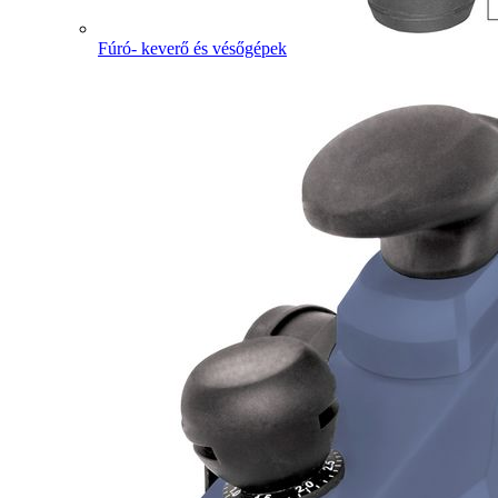
Fúró- keverő és vésőgépek