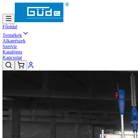
Főoldal
Termékek
Alkatrészek
Szerviz
Katalógus
Kapcsolat