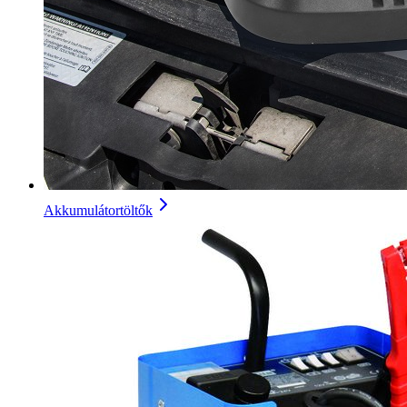
Akkumulátortöltők