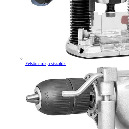
Felsőmarók, csiszolók