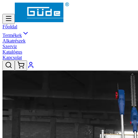
Főoldal
Termékek
Alkatrészek
Szerviz
Katalógus
Kapcsolat