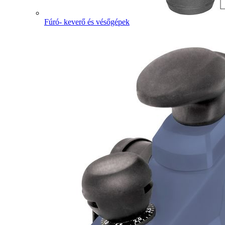
Fúró- keverő és vésőgépek