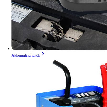
Akkumulátortöltők