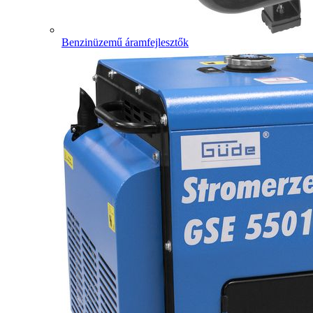
Benzinüzemű áramfejlesztők