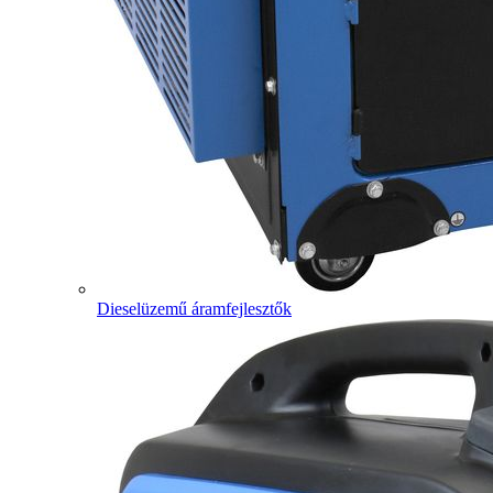
Dieselüzemű áramfejlesztők