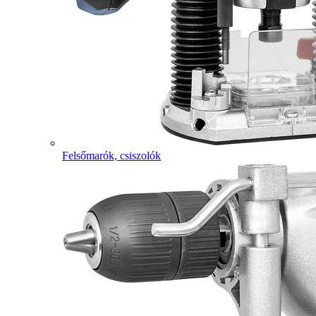
Felsőmarók, csiszolók