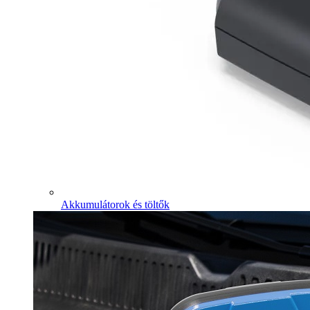
Akkumulátorok és töltők