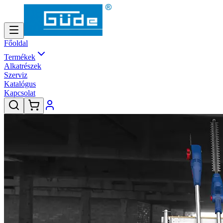
Főoldal
Termékek
Alkatrészek
Szerviz
Katalógus
Kapcsolat