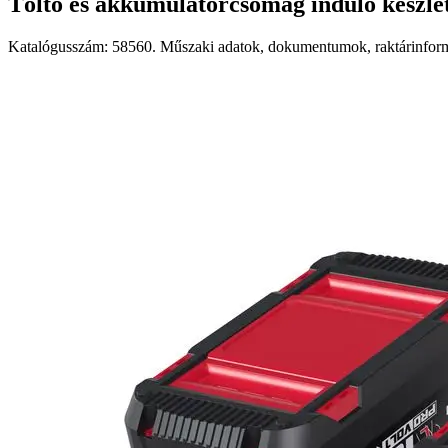
Töltő és akkumulátorcsomag induló készl
Katalógusszám: 58560. Műszaki adatok, dokumentumok, raktárinformá