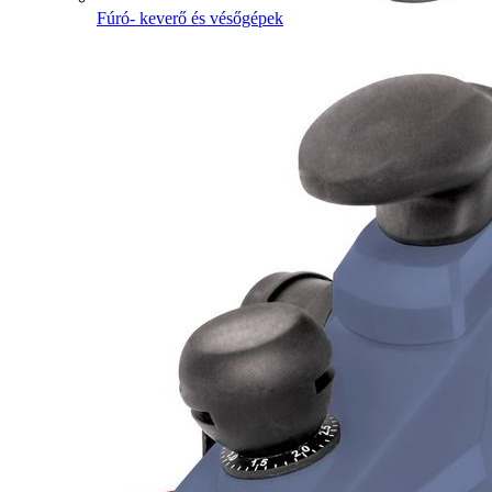
Fúró- keverő és vésőgépek