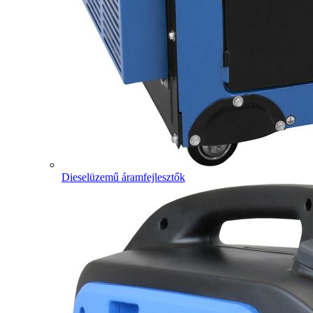
Dieselüzemű áramfejlesztők