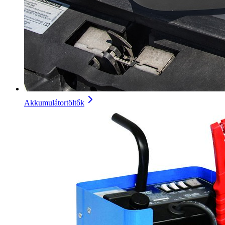
Akkumulátortöltők