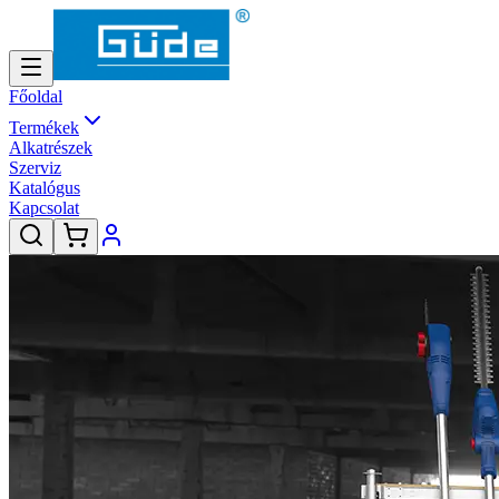
Főoldal
Termékek
Alkatrészek
Szerviz
Katalógus
Kapcsolat