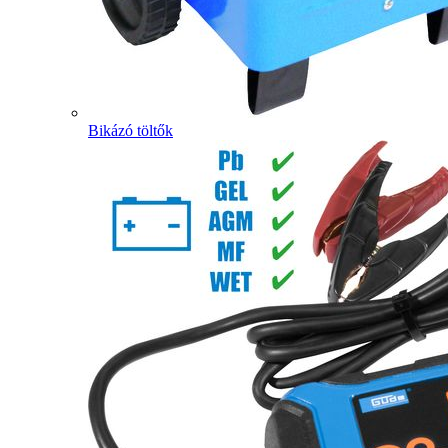
Bikázó töltők