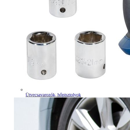
Ütvecsavarozók, hőpisztolyok