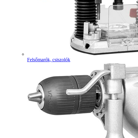
Felsőmarók, csiszolók