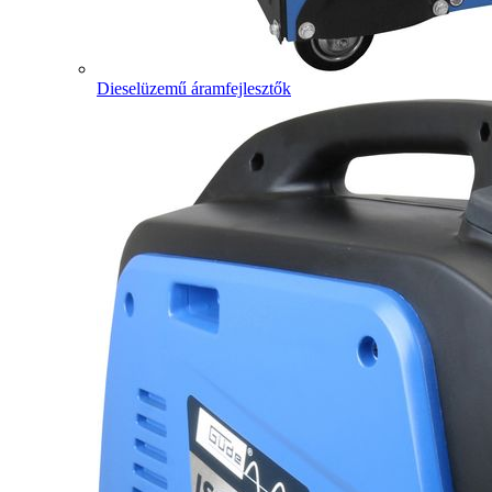
Dieselüzemű áramfejlesztők