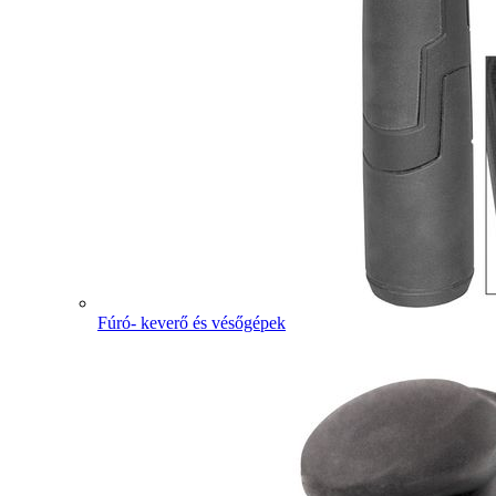
Fúró- keverő és vésőgépek