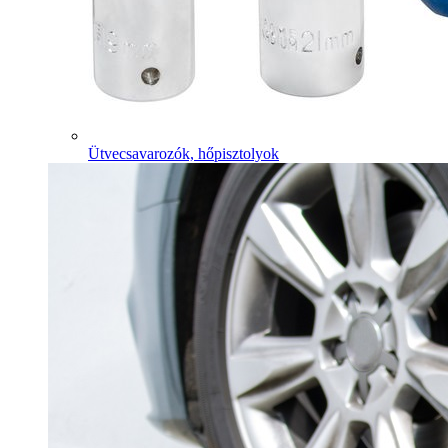
Ütvecsavarozók, hőpisztolyok