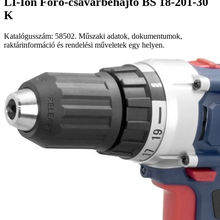
LI-Ion Fóró-csavarbehajtó BS 18-201-30
K
Katalógusszám: 58502. Műszaki adatok, dokumentumok,
raktárinformáció és rendelési műveletek egy helyen.