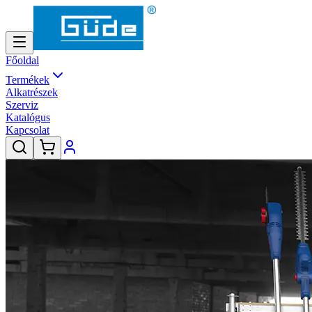
Főoldal
Termékek
Alkatrészek
Szerviz
Katalógus
Kapcsolat