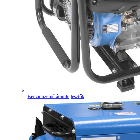
Benzinüzemű áramfejlesztők