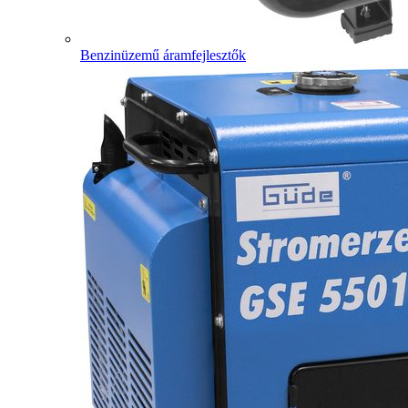
Benzinüzemű áramfejlesztők