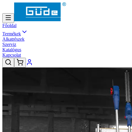
Főoldal
Termékek
Alkatrészek
Szerviz
Katalógus
Kapcsolat