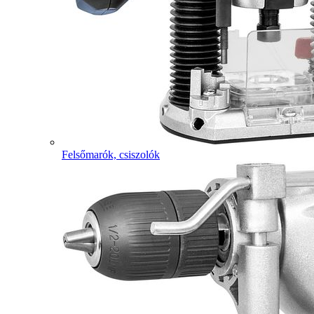
Felsőmarók, csiszolók