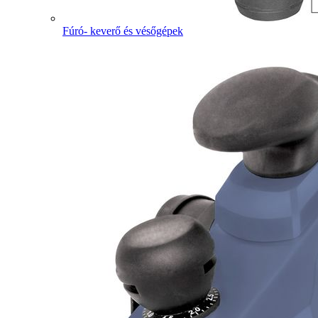
Fúró- keverő és vésőgépek