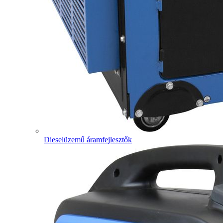
Dieselüzemű áramfejlesztők