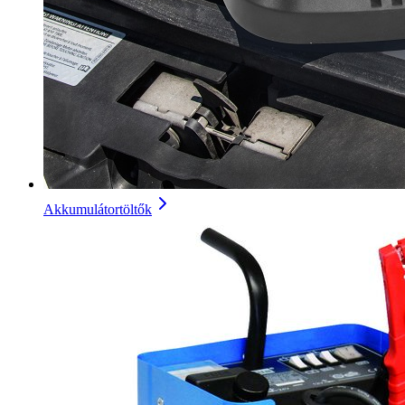
Akkumulátortöltők