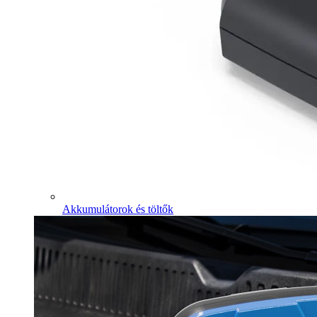
Akkumulátorok és töltők