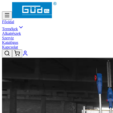
Főoldal
Termékek
Alkatrészek
Szerviz
Katalógus
Kapcsolat