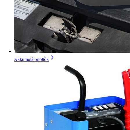
Akkumulátortöltők