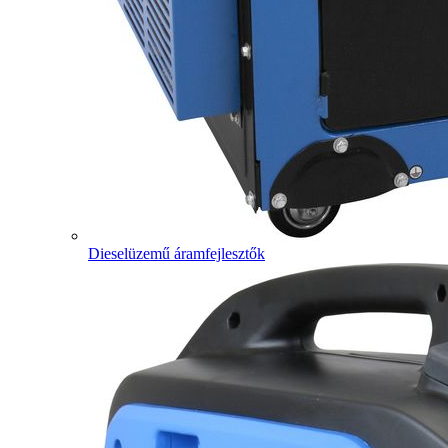
Dieselüzemű áramfejlesztők