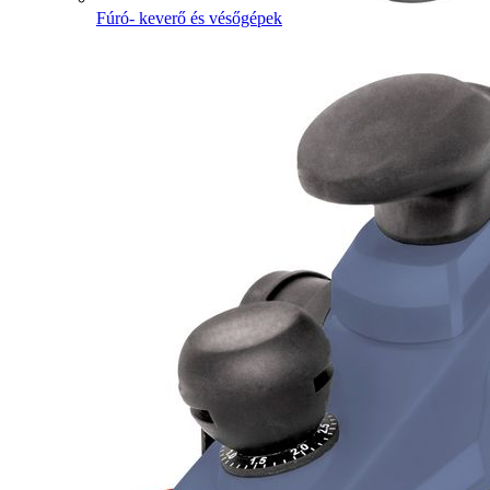
Fúró- keverő és vésőgépek