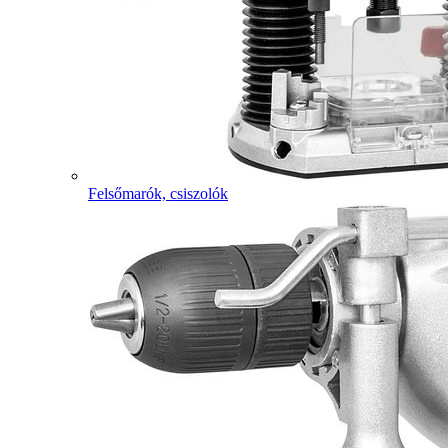
Felsőmarók, csiszolók