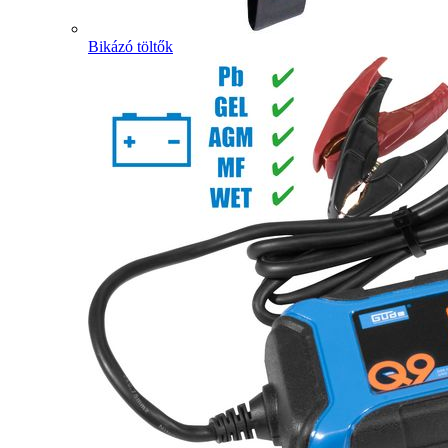
Bikázó töltők