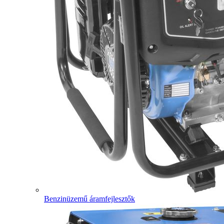
Benzinüzemű áramfejlesztők