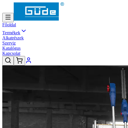
Főoldal
Termékek
Alkatrészek
Szerviz
Katalógus
Kapcsolat