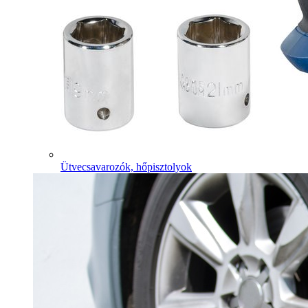
Ütvecsavarozók, hőpisztolyok