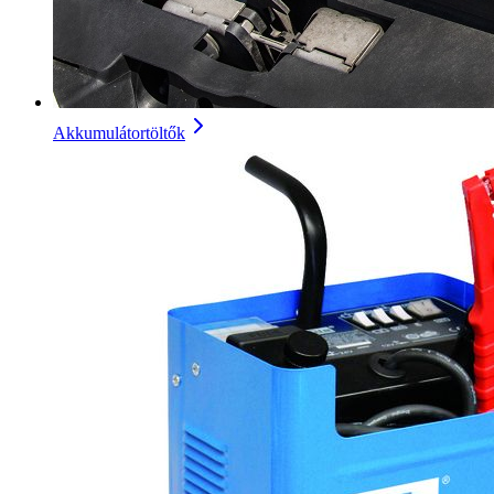
Akkumulátortöltők