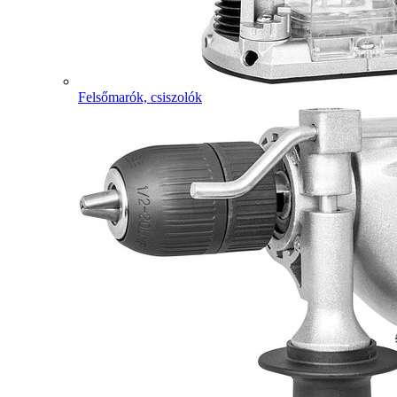
Felsőmarók, csiszolók