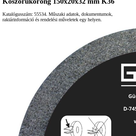
Köszörűkorong 150x20x32 mm K36
Katalógusszám: 55534. Műszaki adatok, dokumentumok,
raktárinformáció és rendelési műveletek egy helyen.