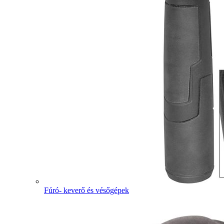
Fúró- keverő és vésőgépek