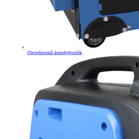
Dieselüzemű áramfejlesztők