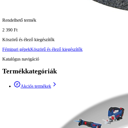
Rendelhető termék
2 390 Ft
Köszörű és élező kiegészítők
Fémipari gépek
Köszörű és élező kiegészítők
Katalógus navigáció
Termékkategóriák
Akciós termékek