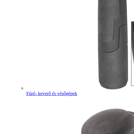
Fúró- keverő és vésőgépek