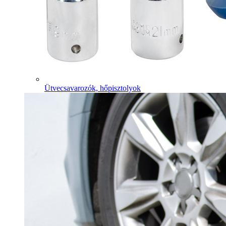
Ütvecsavarozók, hőpisztolyok