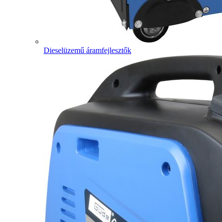
Dieselüzemű áramfejlesztők