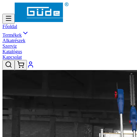
Főoldal
Termékek
Alkatrészek
Szerviz
Katalógus
Kapcsolat