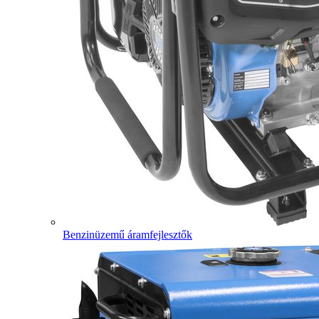
Benzinüzemű áramfejlesztők