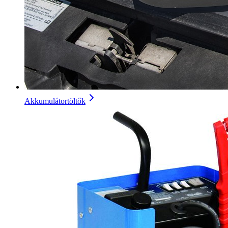
Akkumulátortöltők