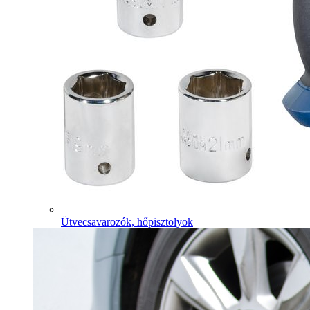
Ütvecsavarozók, hőpisztolyok