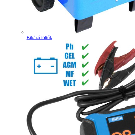
Bikázó töltők