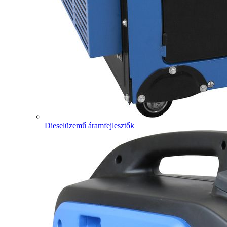
Dieselüzemű áramfejlesztők