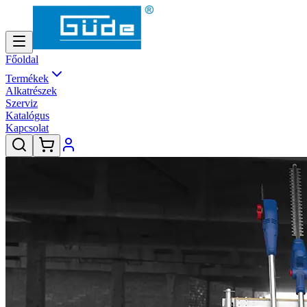
Főoldal
Termékek
Alkatrészek
Szerviz
Katalógus
Kapcsolat