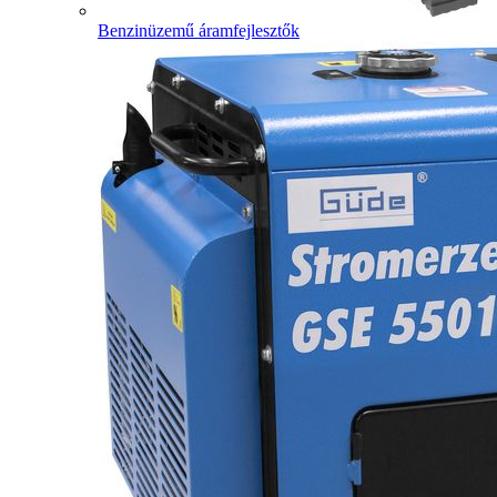
Benzinüzemű áramfejlesztők