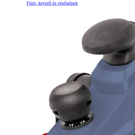
Fúró- keverő és vésőgépek