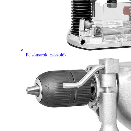
Felsőmarók, csiszolók