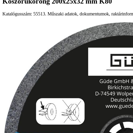
Köszörűkorong 200x25x32 mm K80
Katalógusszám: 55513. Műszaki adatok, dokumentumok, raktárinformá