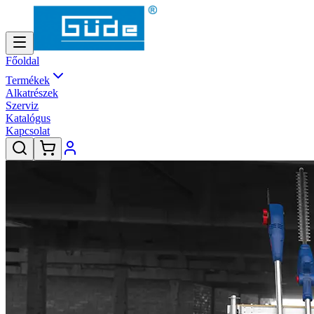
Főoldal
Termékek
Alkatrészek
Szerviz
Katalógus
Kapcsolat