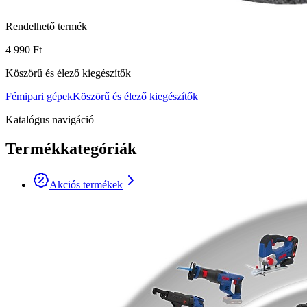
Rendelhető termék
4 990 Ft
Köszörű és élező kiegészítők
Fémipari gépek
Köszörű és élező kiegészítők
Katalógus navigáció
Termékkategóriák
Akciós termékek