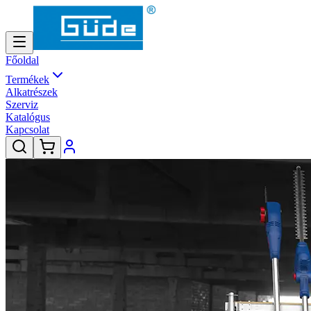
Főoldal
Termékek
Alkatrészek
Szerviz
Katalógus
Kapcsolat