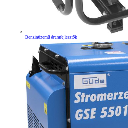
Benzinüzemű áramfejlesztők