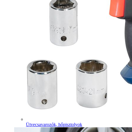
Ütvecsavarozók, hőpisztolyok