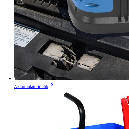
Akkumulátortöltők