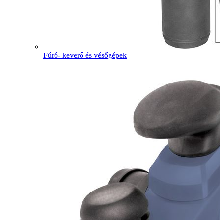
Fúró- keverő és vésőgépek