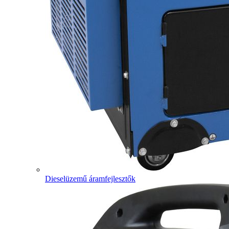
Dieselüzemű áramfejlesztők