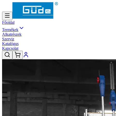
Főoldal
Termékek
Alkatrészek
Szerviz
Katalógus
Kapcsolat