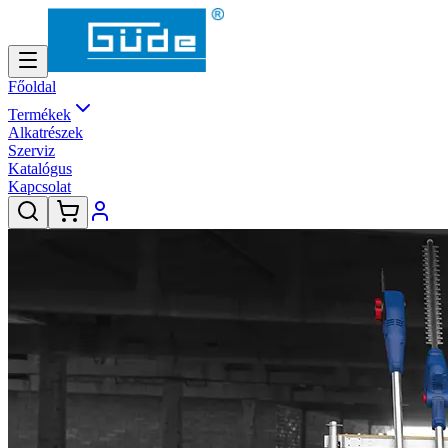
Főoldal
Termékek
Alkatrészek
Szerviz
Katalógus
Kapcsolat