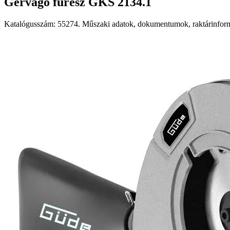
Gérvágó fűrész GKS 2134.1
Katalógusszám: 55274. Műszaki adatok, dokumentumok, raktárinformá