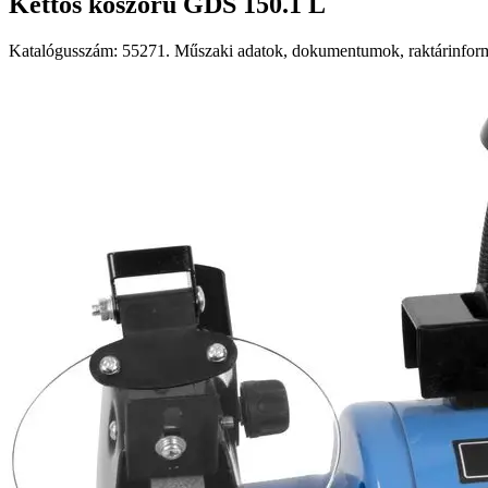
Kettős köszörű GDS 150.1 L
Katalógusszám: 55271. Műszaki adatok, dokumentumok, raktárinformá