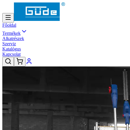
Főoldal
Termékek
Alkatrészek
Szerviz
Katalógus
Kapcsolat