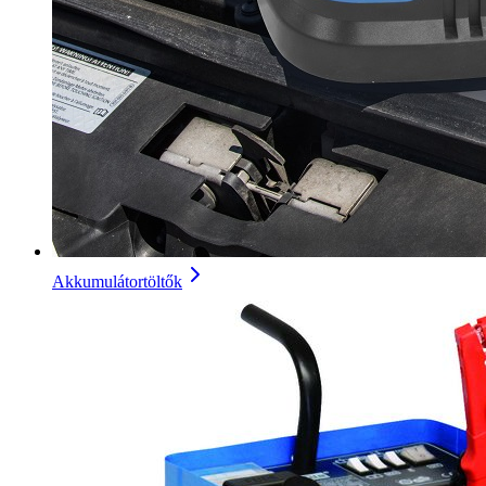
Akkumulátortöltők