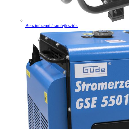
Benzinüzemű áramfejlesztők