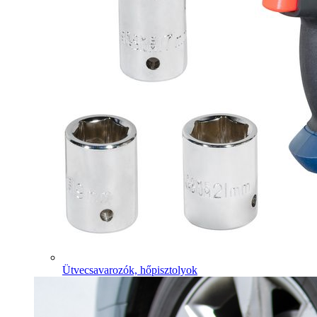
Ütvecsavarozók, hőpisztolyok