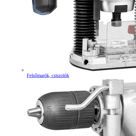
Felsőmarók, csiszolók