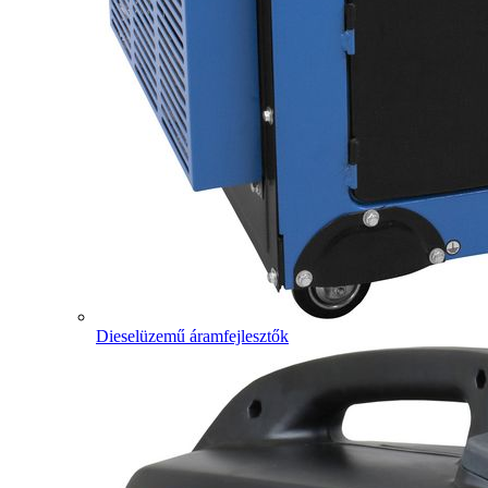
Dieselüzemű áramfejlesztők