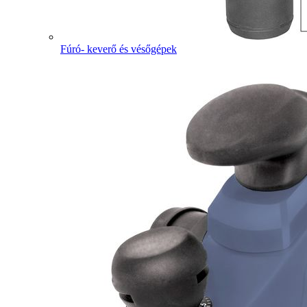
Fúró- keverő és vésőgépek