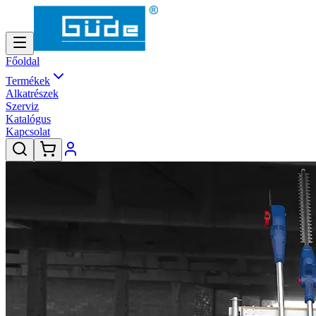
Főoldal
Termékek
Alkatrészek
Szerviz
Katalógus
Kapcsolat