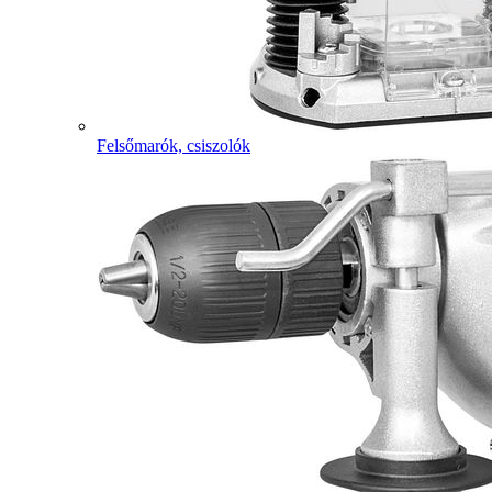
Felsőmarók, csiszolók