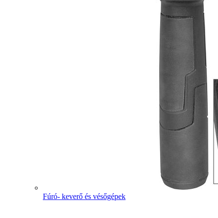
Fúró- keverő és vésőgépek