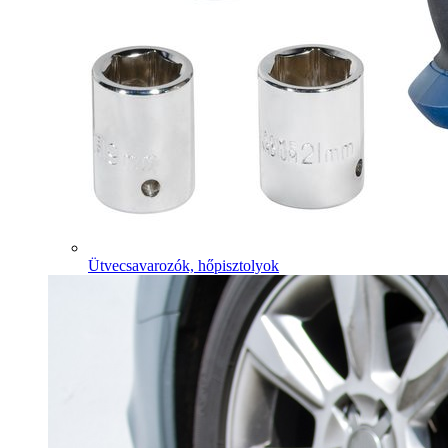
Ütvecsavarozók, hőpisztolyok