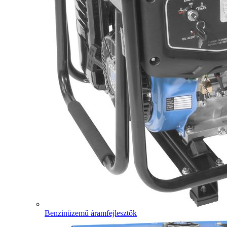
Benzinüzemű áramfejlesztők