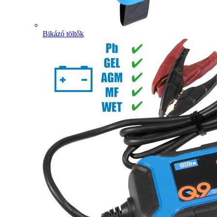
Bikázó töltők