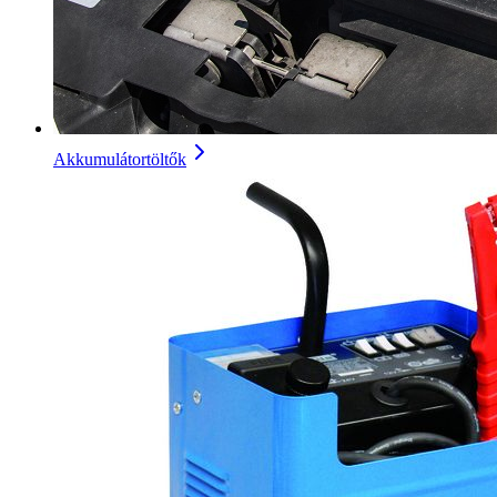
Akkumulátortöltők