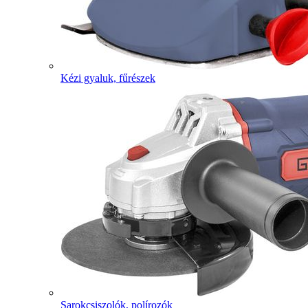
Kézi gyaluk, fűrészek
Sarokcsiszolók, polírozók