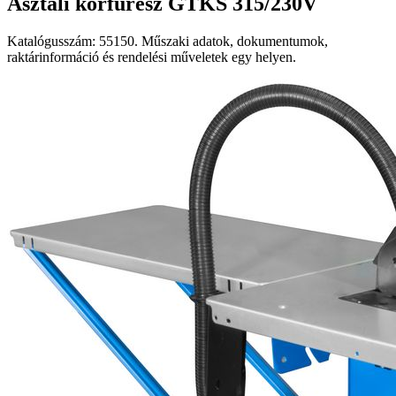
Asztali körfűrész GTKS 315/230V
Katalógusszám: 55150. Műszaki adatok, dokumentumok,
raktárinformáció és rendelési műveletek egy helyen.