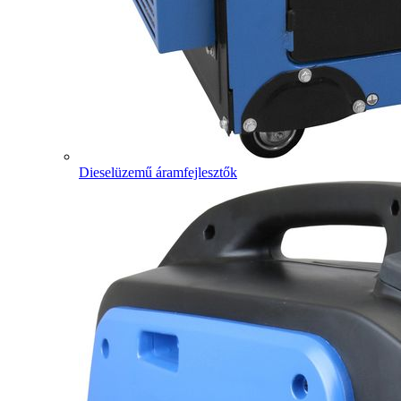
Dieselüzemű áramfejlesztők