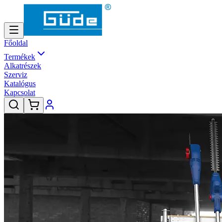
Főoldal
Termékek
Alkatrészek
Szerviz
Katalógus
Kapcsolat