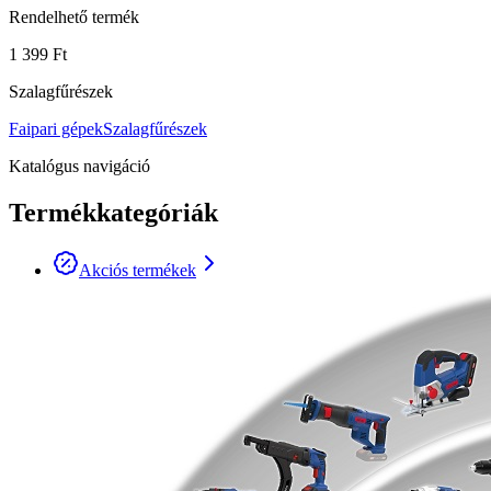
Rendelhető termék
1 399 Ft
Szalagfűrészek
Faipari gépek
Szalagfűrészek
Katalógus navigáció
Termékkategóriák
Akciós termékek