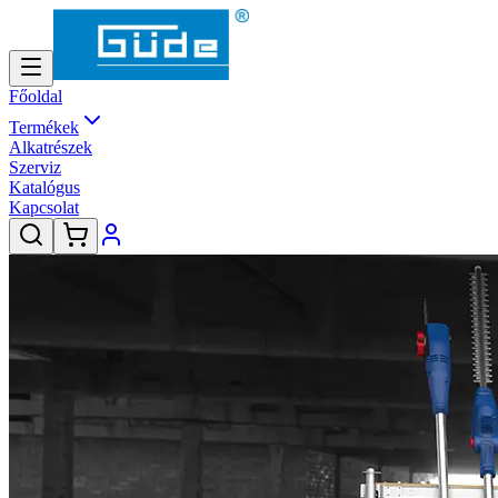
Főoldal
Termékek
Alkatrészek
Szerviz
Katalógus
Kapcsolat