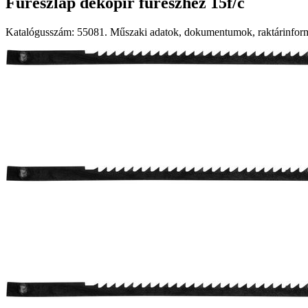
Fűrészlap dekopír fűrészhez 15f/c
Katalógusszám: 55081. Műszaki adatok, dokumentumok, raktárinformá