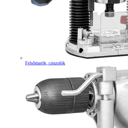
Felsőmarók, csiszolók