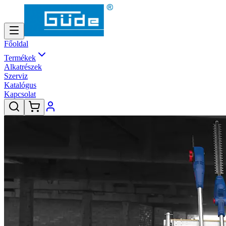
Főoldal
Termékek
Alkatrészek
Szerviz
Katalógus
Kapcsolat