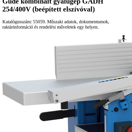
Güde kombinált gyalugép GADH
254/400V (beépített elszívóval)
Katalógusszám: 55059. Műszaki adatok, dokumentumok,
raktárinformáció és rendelési műveletek egy helyen.