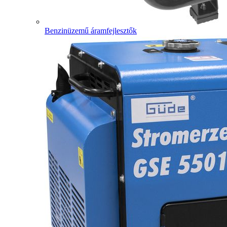
Benzinüzemű áramfejlesztők