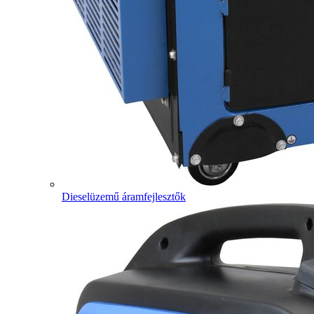
Dieselüzemű áramfejlesztők