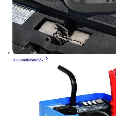
Akkumulátortöltők