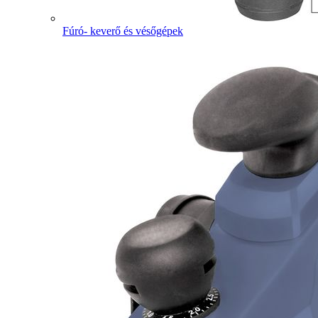
Fúró- keverő és vésőgépek