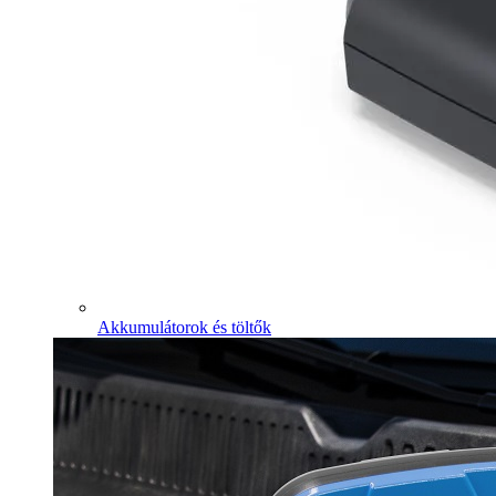
Akkumulátorok és töltők