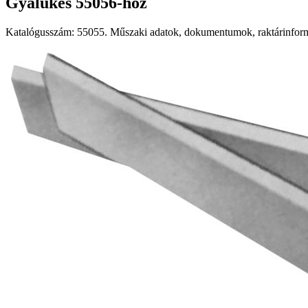
Gyalukés 55056-hoz
Katalógusszám: 55055. Műszaki adatok, dokumentumok, raktárinformá