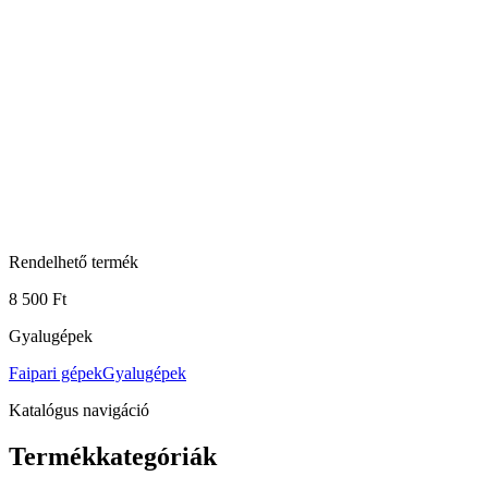
Rendelhető termék
8 500 Ft
Gyalugépek
Faipari gépek
Gyalugépek
Katalógus navigáció
Termékkategóriák