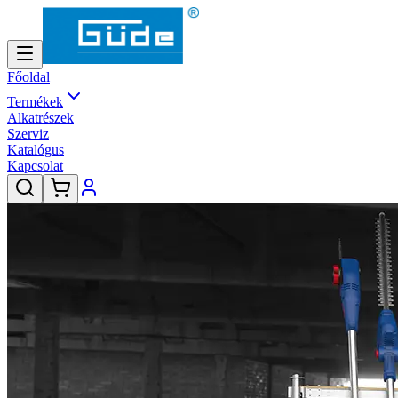
Főoldal
Termékek
Alkatrészek
Szerviz
Katalógus
Kapcsolat