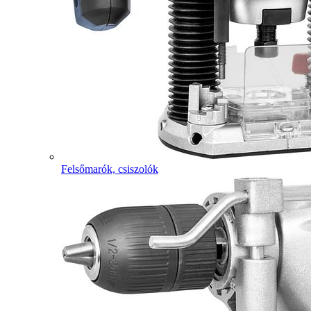
Felsőmarók, csiszolók