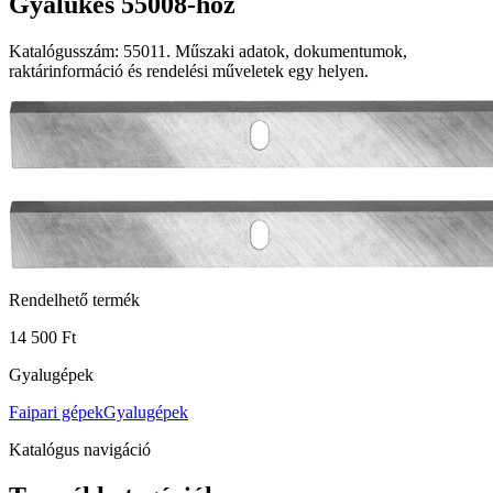
Gyalukés 55008-hoz
Katalógusszám: 55011. Műszaki adatok, dokumentumok,
raktárinformáció és rendelési műveletek egy helyen.
Rendelhető termék
14 500 Ft
Gyalugépek
Faipari gépek
Gyalugépek
Katalógus navigáció