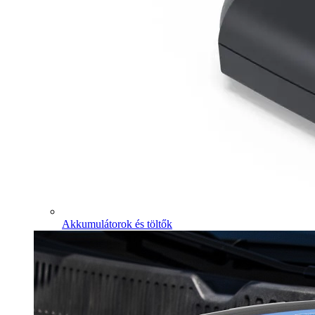
Akkumulátorok és töltők