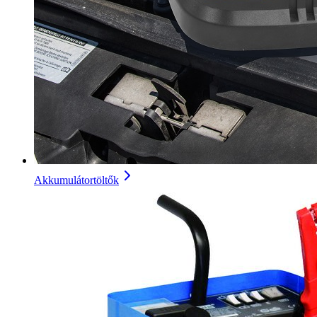
Akkumulátortöltők