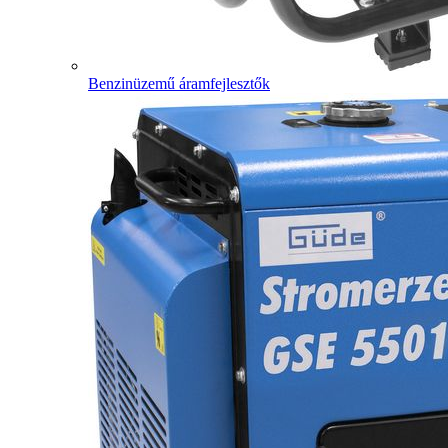
Benzinüzemű áramfejlesztők