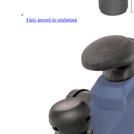
Fúró- keverő és vésőgépek