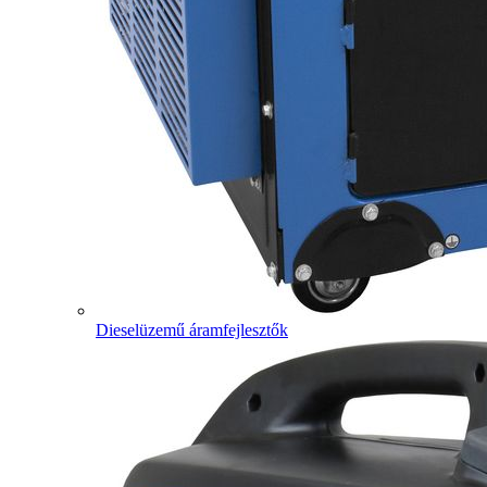
Dieselüzemű áramfejlesztők