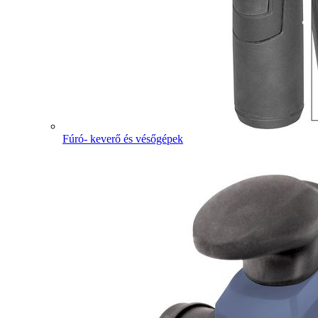
Fúró- keverő és vésőgépek