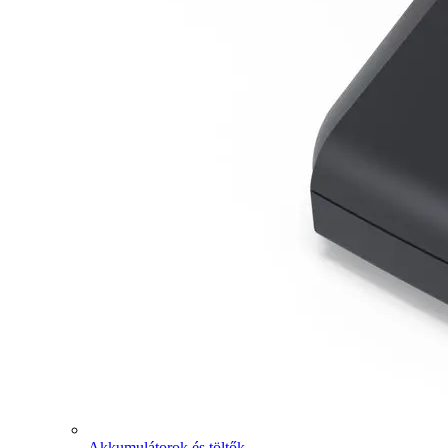
Akkumulátorok és töltők