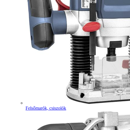
Felsőmarók, csiszolók