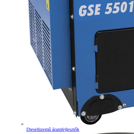
Dieselüzemű áramfejlesztők