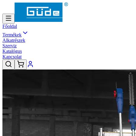
Főoldal
Termékek
Alkatrészek
Szerviz
Katalógus
Kapcsolat