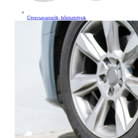
Ütvecsavarozók, hőpisztolyok