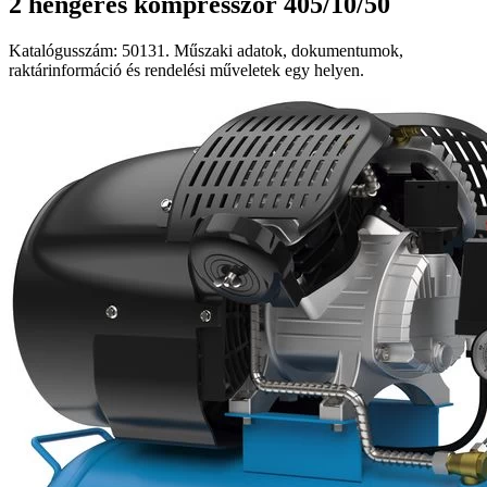
2 hengeres kompresszor 405/10/50
Katalógusszám: 50131. Műszaki adatok, dokumentumok,
raktárinformáció és rendelési műveletek egy helyen.