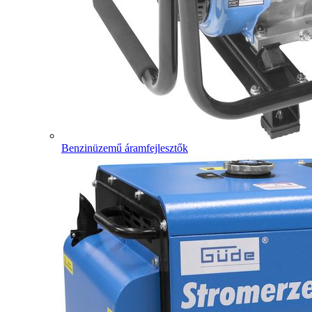
Benzinüzemű áramfejlesztők