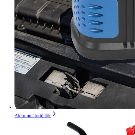
Akkumulátortöltők