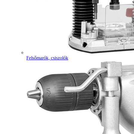
Felsőmarók, csiszolók