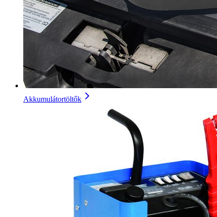
Akkumulátortöltők