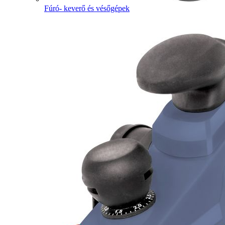
Fúró- keverő és vésőgépek