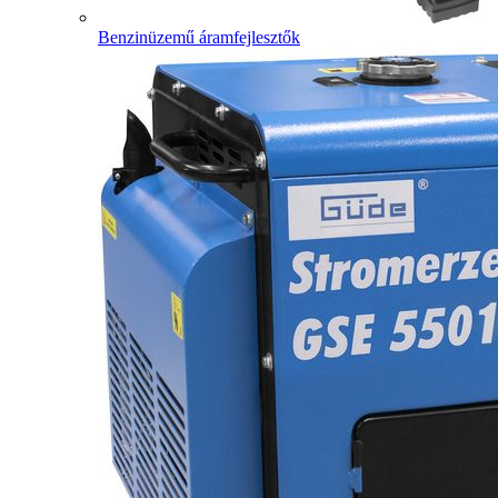
Benzinüzemű áramfejlesztők