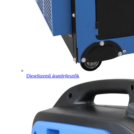
Dieselüzemű áramfejlesztők