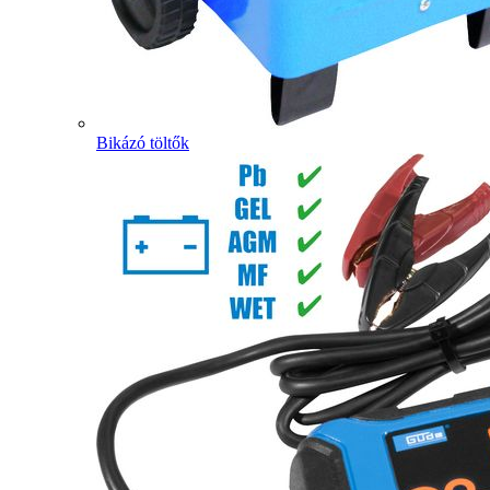
Bikázó töltők