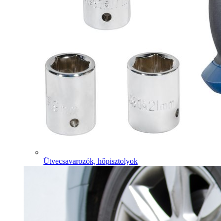
Ütvecsavarozók, hőpisztolyok