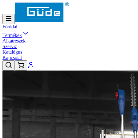
Főoldal
Termékek
Alkatrészek
Szerviz
Katalógus
Kapcsolat