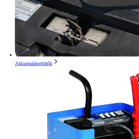
Akkumulátortöltők