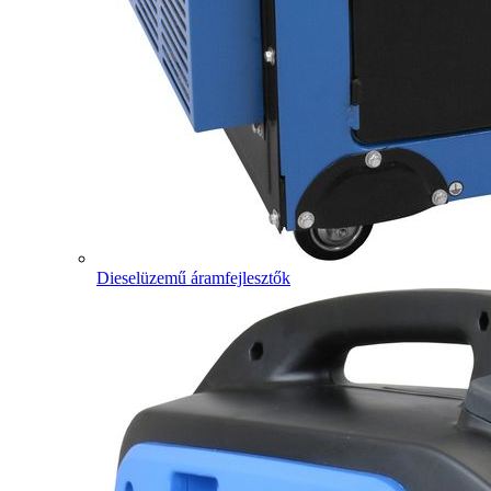
Dieselüzemű áramfejlesztők