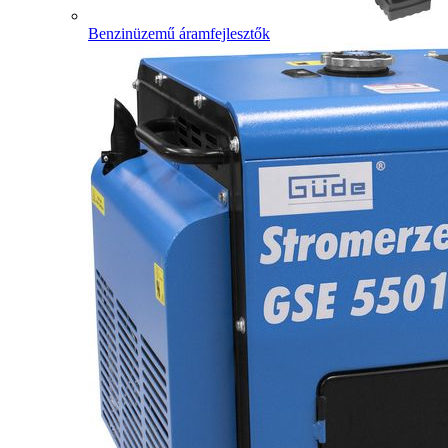
Benzinüzemű áramfejlesztők