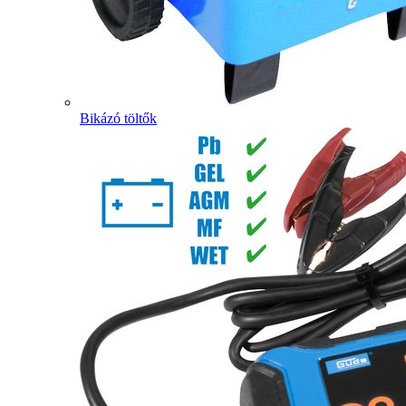
Bikázó töltők