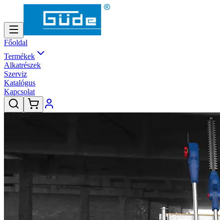
Főoldal
Termékek
Alkatrészek
Szerviz
Katalógus
Kapcsolat