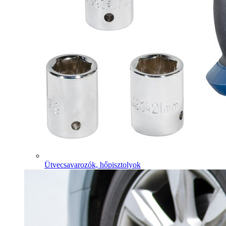
Ütvecsavarozók, hőpisztolyok