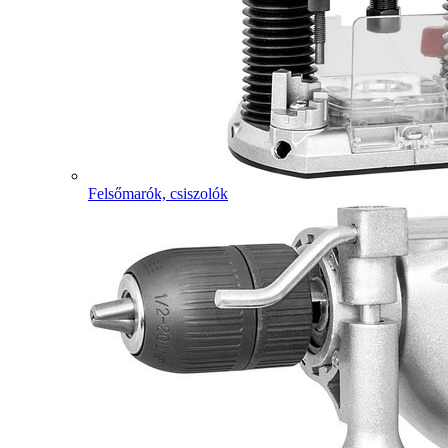
Felsőmarók, csiszolók