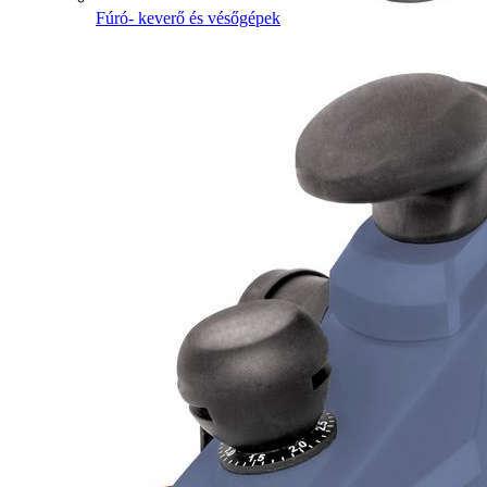
Fúró- keverő és vésőgépek