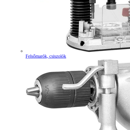
Felsőmarók, csiszolók