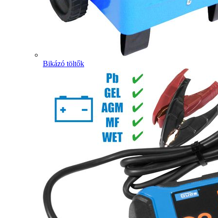
Bikázó töltők