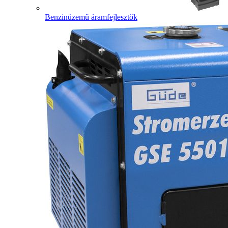
Benzinüzemű áramfejlesztők