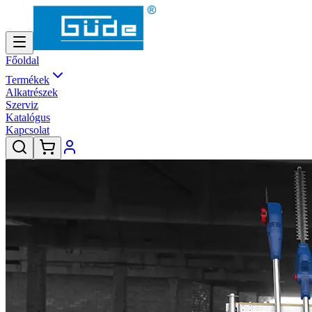
Főoldal
Termékek
Alkatrészek
Szerviz
Katalógus
Kapcsolat