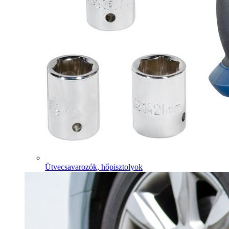
Ütvecsavarozók, hőpisztolyok