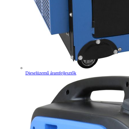
Dieselüzemű áramfejlesztők