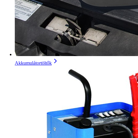
Akkumulátortöltők