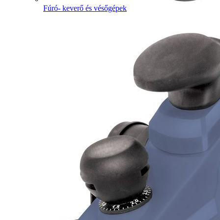
Fúró- keverő és vésőgépek