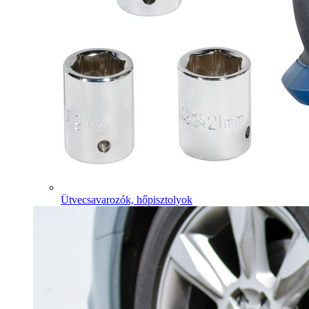
Ütvecsavarozók, hőpisztolyok