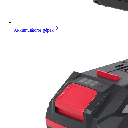
Akkumulátoros gépek