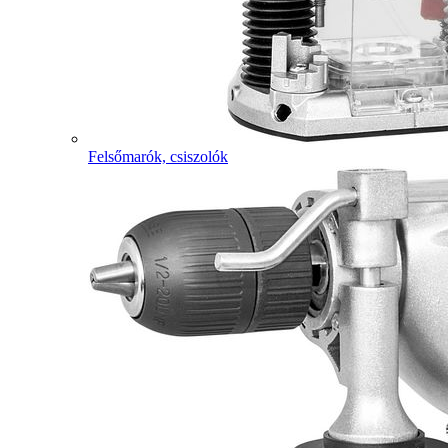
Felsőmarók, csiszolók