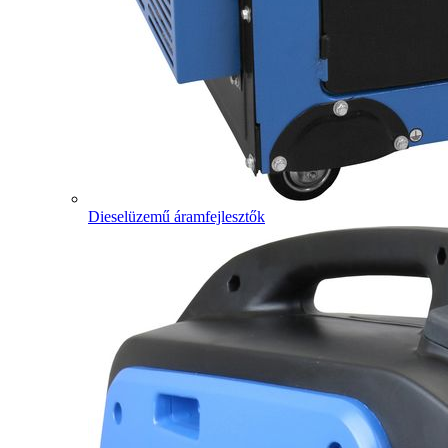
Dieselüzemű áramfejlesztők