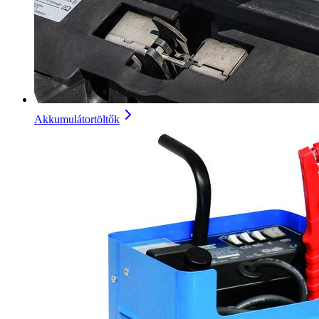
Akkumulátortöltők