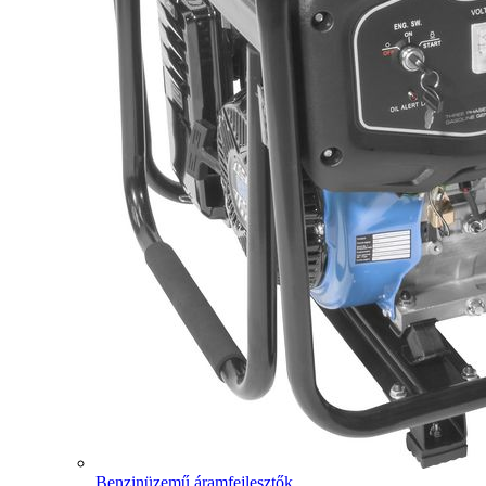
Benzinüzemű áramfejlesztők