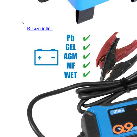
Bikázó töltők