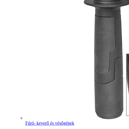
Fúró- keverő és vésőgépek