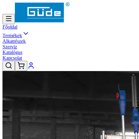
Főoldal
Termékek
Alkatrészek
Szerviz
Katalógus
Kapcsolat