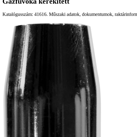
Gázfúvóka kerekített
Katalógusszám: 41616. Műszaki adatok, dokumentumok, raktárinformá