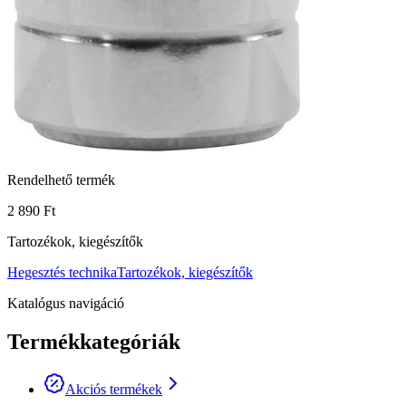
Rendelhető termék
2 890 Ft
Tartozékok, kiegészítők
Hegesztés technika
Tartozékok, kiegészítők
Katalógus navigáció
Termékkategóriák
Akciós termékek