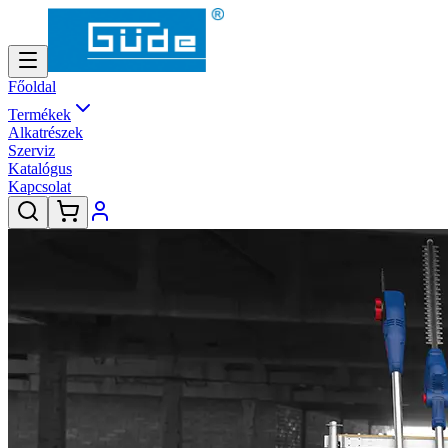
Főoldal
Termékek
Alkatrészek
Szerviz
Katalógus
Kapcsolat