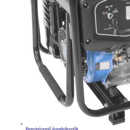
Benzinüzemű áramfejlesztők