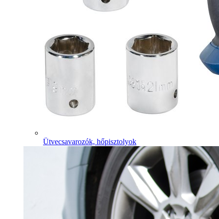
Ütvecsavarozók, hőpisztolyok