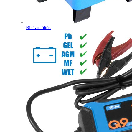
Bikázó töltők