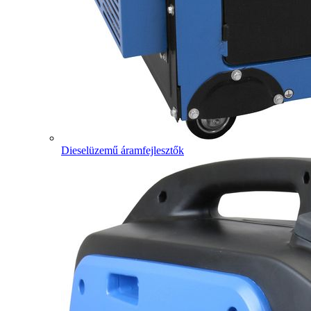
Dieselüzemű áramfejlesztők