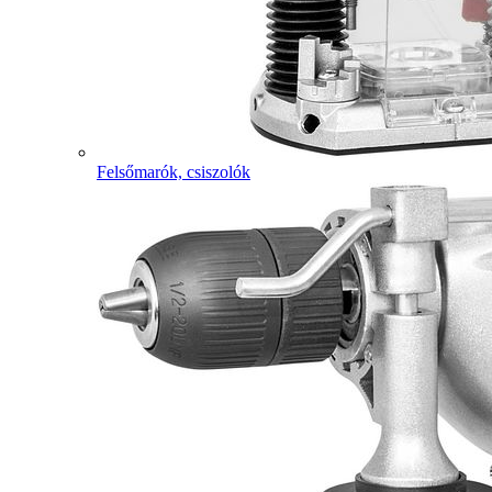
Felsőmarók, csiszolók