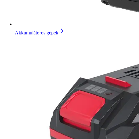
Akkumulátoros gépek