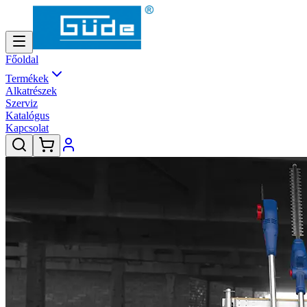
Főoldal
Termékek
Alkatrészek
Szerviz
Katalógus
Kapcsolat