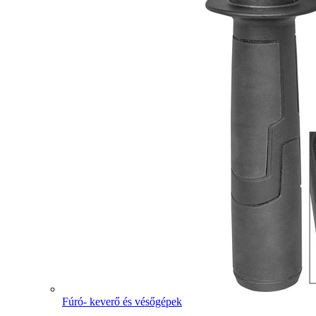
Fúró- keverő és vésőgépek