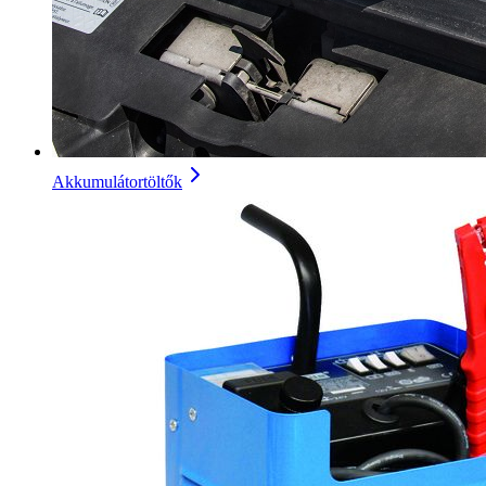
Akkumulátortöltők