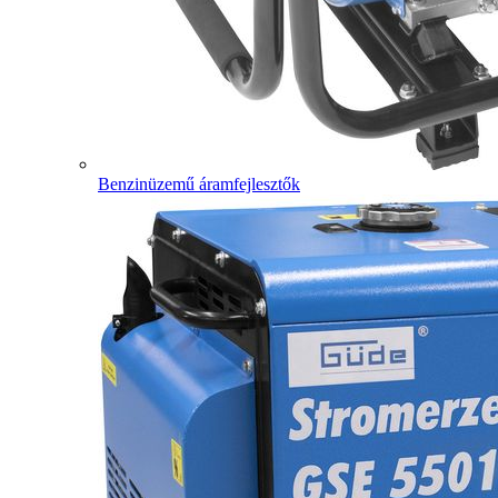
Benzinüzemű áramfejlesztők