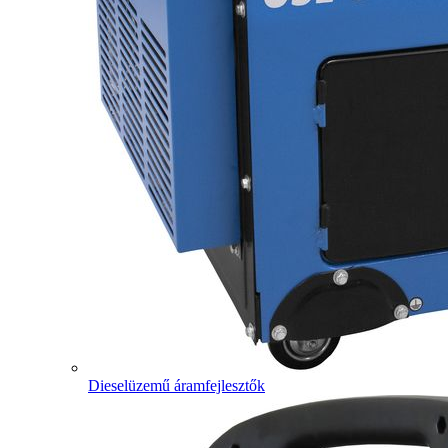
Dieselüzemű áramfejlesztők