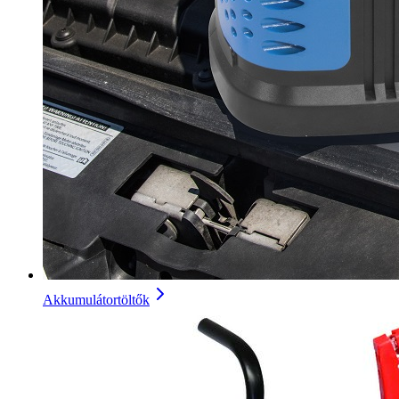
Akkumulátortöltők