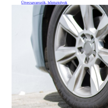
Ütvecsavarozók, hőpisztolyok