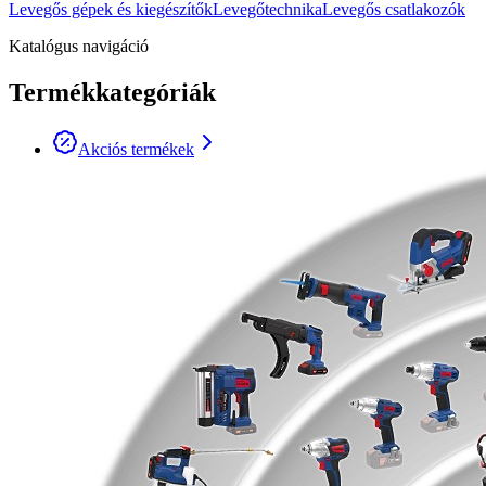
Levegős gépek és kiegészítők
Levegőtechnika
Levegős csatlakozók
Katalógus navigáció
Termékkategóriák
Akciós termékek