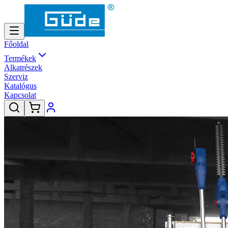
Főoldal
Termékek
Alkatrészek
Szerviz
Katalógus
Kapcsolat