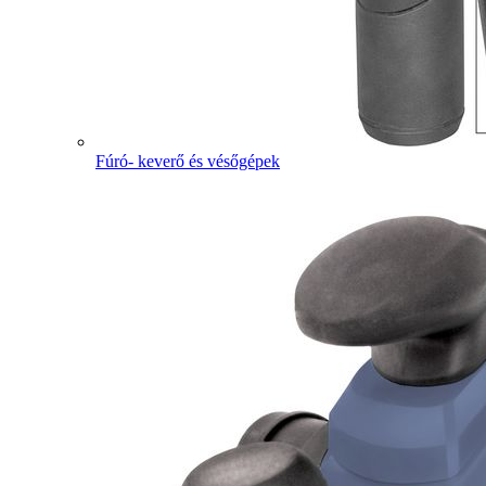
Fúró- keverő és vésőgépek