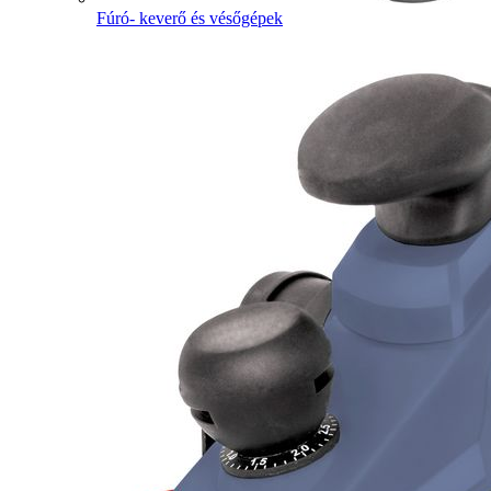
Fúró- keverő és vésőgépek