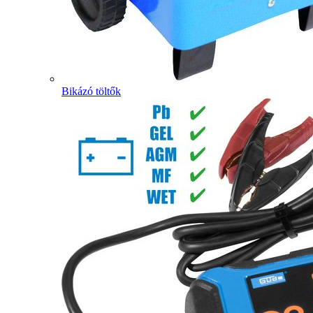
Bikázó töltők