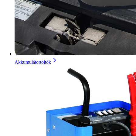
Akkumulátortöltők