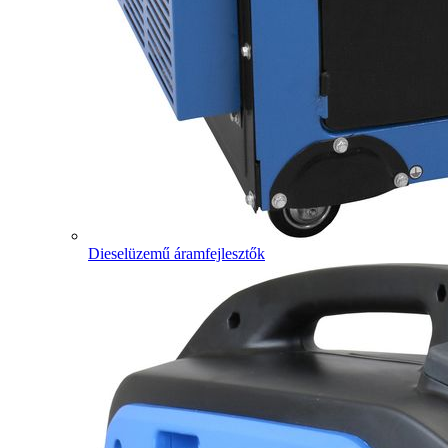
Dieselüzemű áramfejlesztők