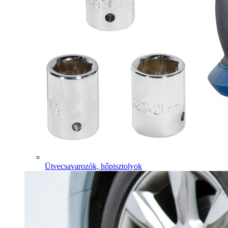
Ütvecsavarozók, hőpisztolyok