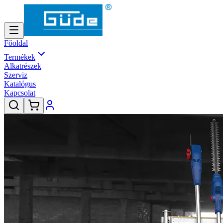
Főoldal
Termékek
Alkatrészek
Szerviz
Katalógus
Kapcsolat