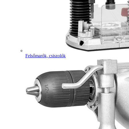
Felsőmarók, csiszolók