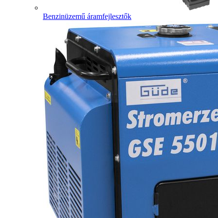
Benzinüzemű áramfejlesztők