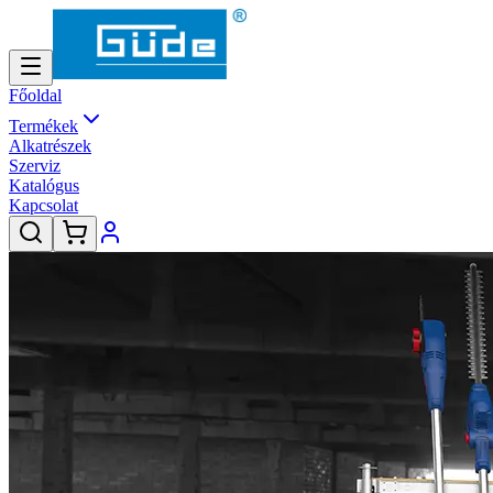
Főoldal
Termékek
Alkatrészek
Szerviz
Katalógus
Kapcsolat