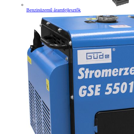
Benzinüzemű áramfejlesztők