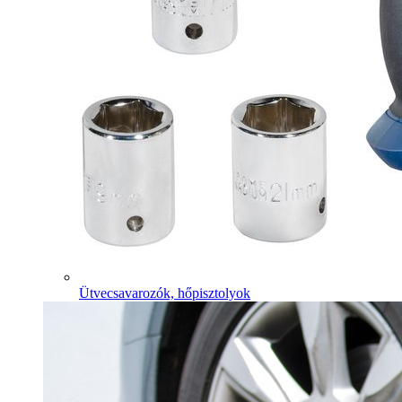
Ütvecsavarozók, hőpisztolyok