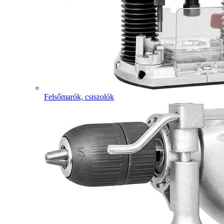
Felsőmarók, csiszolók