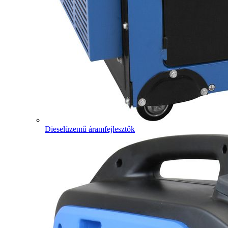
Dieselüzemű áramfejlesztők