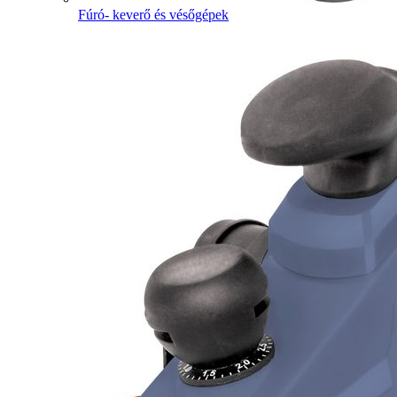
Fúró- keverő és vésőgépek