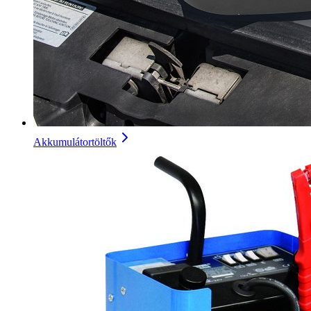
Akkumulátortöltők