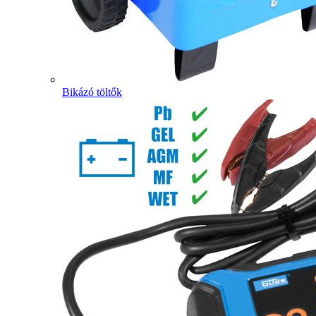
Bikázó töltők