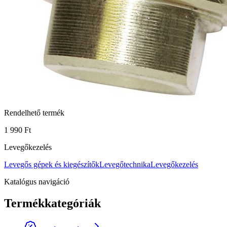
Rendelhető termék
1 990 Ft
Levegőkezelés
Levegős gépek és kiegészítők
Levegőtechnika
Levegőkezelés
Katalógus navigáció
Termékkategóriák