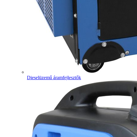
Dieselüzemű áramfejlesztők