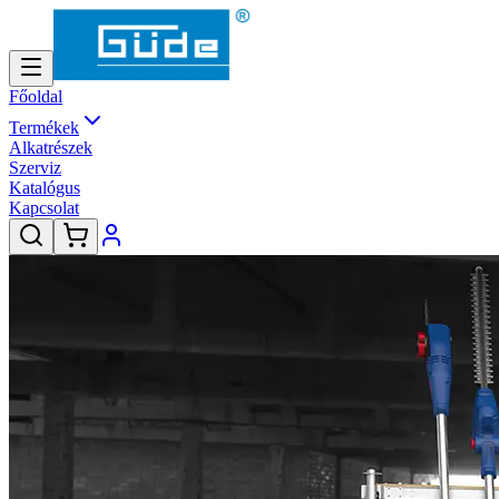
Főoldal
Termékek
Alkatrészek
Szerviz
Katalógus
Kapcsolat