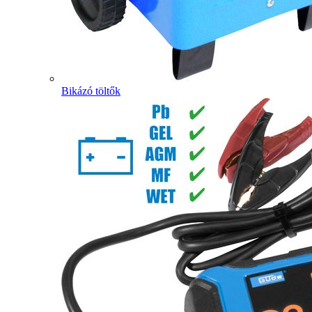
Bikázó töltők