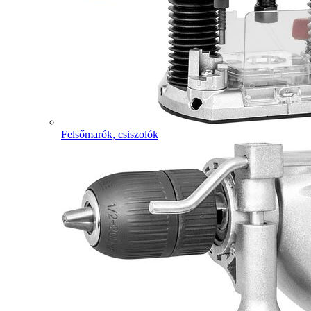
Felsőmarók, csiszolók