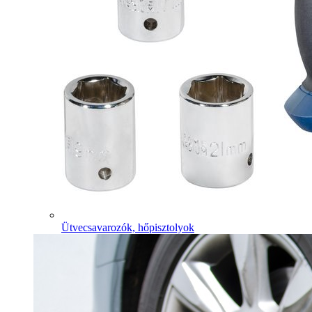
Ütvecsavarozók, hőpisztolyok