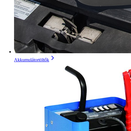
Akkumulátortöltők