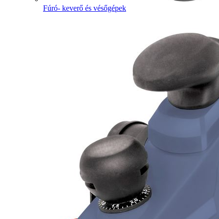
Fúró- keverő és vésőgépek