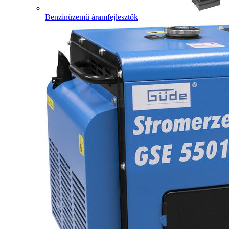
Benzinüzemű áramfejlesztők