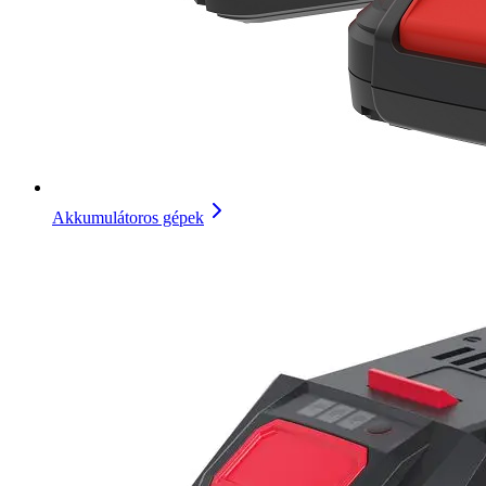
Akkumulátoros gépek