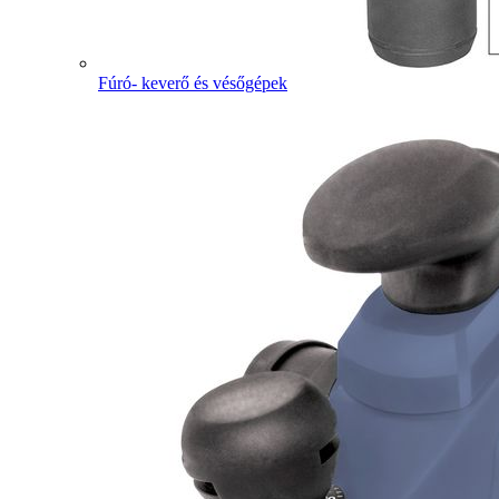
Fúró- keverő és vésőgépek