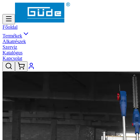
Főoldal
Termékek
Alkatrészek
Szerviz
Katalógus
Kapcsolat