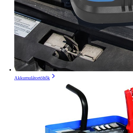
Akkumulátortöltők