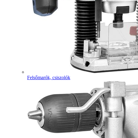
Felsőmarók, csiszolók