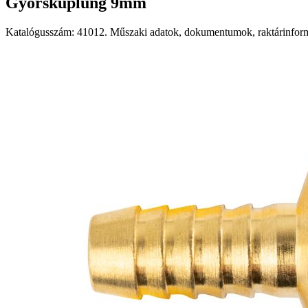
Gyorskuplung 9mm
Katalógusszám: 41012. Műszaki adatok, dokumentumok, raktárinformá