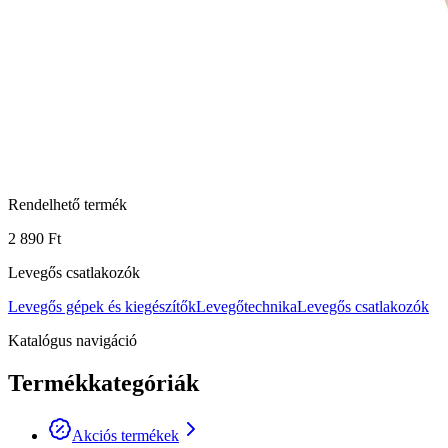
Rendelhető termék
2 890 Ft
Levegős csatlakozók
Levegős gépek és kiegészítők
Levegőtechnika
Levegős csatlakozók
Katalógus navigáció
Termékkategóriák
Akciós termékek