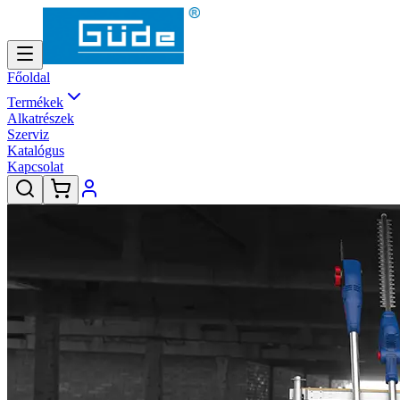
Főoldal
Termékek
Alkatrészek
Szerviz
Katalógus
Kapcsolat