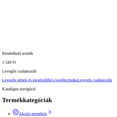
Rendelhető termék
1 549 Ft
Levegős csatlakozók
Levegős gépek és kiegészítők
Levegőtechnika
Levegős csatlakozók
Katalógus navigáció
Termékkategóriák
Akciós termékek