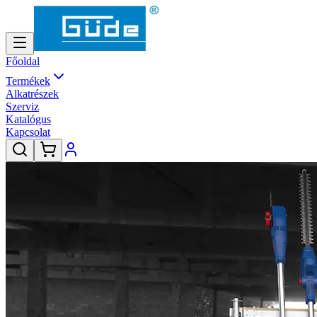
Főoldal
Termékek
Alkatrészek
Szerviz
Katalógus
Kapcsolat