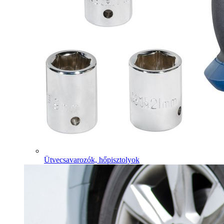
Ütvecsavarozók, hőpisztolyok