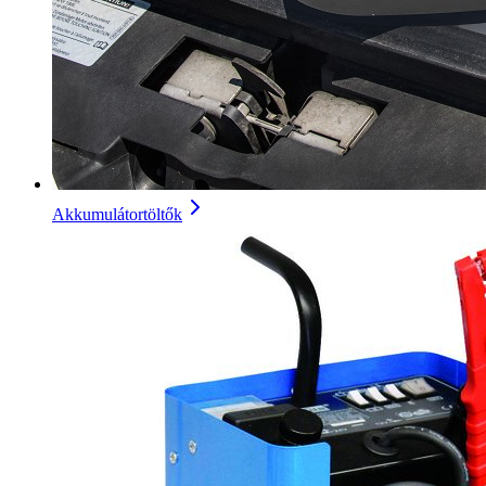
Akkumulátortöltők