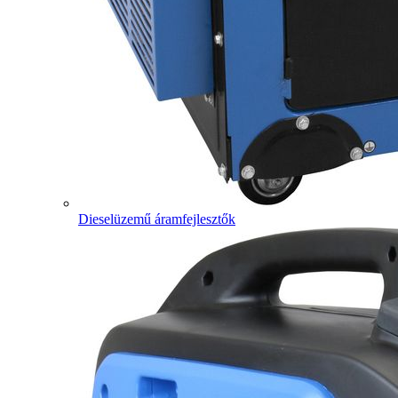
Dieselüzemű áramfejlesztők