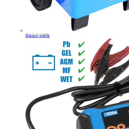
Bikázó töltők