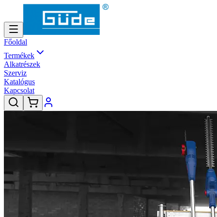
Főoldal
Termékek
Alkatrészek
Szerviz
Katalógus
Kapcsolat