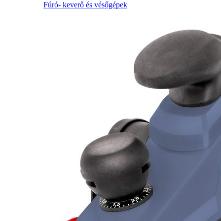
Fúró- keverő és vésőgépek