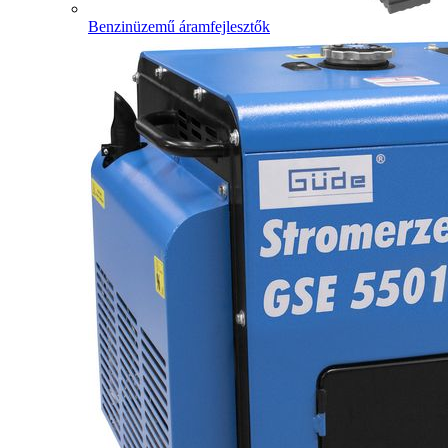
Benzinüzemű áramfejlesztők