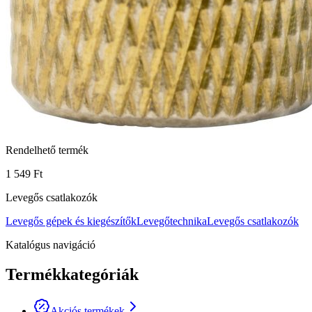
Rendelhető termék
1 549 Ft
Levegős csatlakozók
Levegős gépek és kiegészítők
Levegőtechnika
Levegős csatlakozók
Katalógus navigáció
Termékkategóriák
Akciós termékek