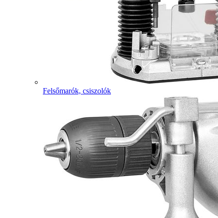
Felsőmarók, csiszolók