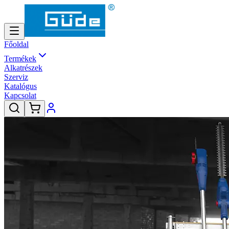
Főoldal
Termékek
Alkatrészek
Szerviz
Katalógus
Kapcsolat