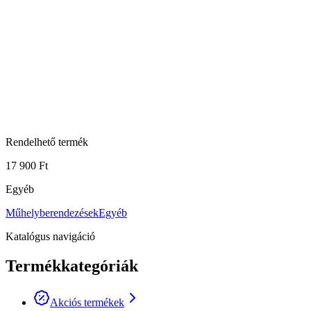
Rendelhető termék
17 900 Ft
Egyéb
Műhelyberendezések
Egyéb
Katalógus navigáció
Termékkategóriák
Akciós termékek