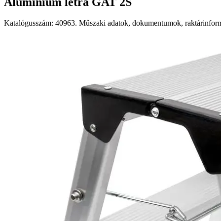
Alumínium létra GAT 2S
Katalógusszám: 40963. Műszaki adatok, dokumentumok, raktárinformá